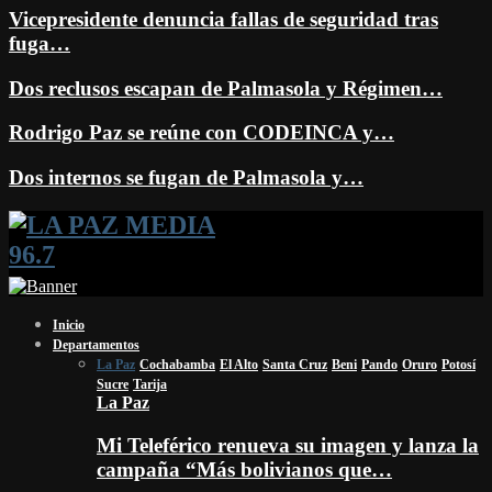
Vicepresidente denuncia fallas de seguridad tras
fuga…
Dos reclusos escapan de Palmasola y Régimen…
Rodrigo Paz se reúne con CODEINCA y…
Dos internos se fugan de Palmasola y…
Facebook
Twitter
Instagram
Youtube
Email
Twitch
Whatsapp
Inicio
Departamentos
La Paz
Cochabamba
El Alto
Santa Cruz
Beni
Pando
Oruro
Potosí
Sucre
Tarija
La Paz
Mi Teleférico renueva su imagen y lanza la
campaña “Más bolivianos que…