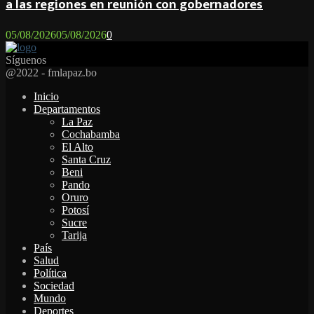
a las regiones en reunión con gobernadores
05/08/2026
05/08/2026
0
Síguenos
Facebook
Twitter
Instagram
Youtube
Email
Twitch
Whatsapp
@2022 - fmlapaz.bo
Inicio
Departamentos
La Paz
Cochabamba
El Alto
Santa Cruz
Beni
Pando
Oruro
Potosí
Sucre
Tarija
País
Salud
Política
Sociedad
Mundo
Deportes