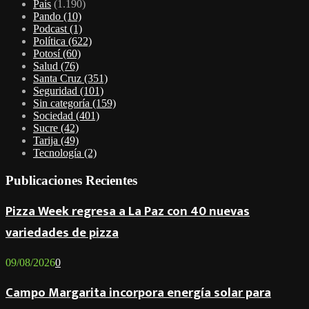
País
(1.190)
Pando
(10)
Podcast
(1)
Política
(622)
Potosí
(60)
Salud
(76)
Santa Cruz
(351)
Seguridad
(101)
Sin categoría
(159)
Sociedad
(401)
Sucre
(42)
Tarija
(49)
Tecnología
(2)
Publicaciones Recientes
Pizza Week regresa a La Paz con 40 nuevas
variedades de pizza
09/08/2026
0
Campo Margarita incorpora energía solar para