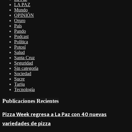
LA PAZ
Mundo
OPINIÓN
Oruro
País
Pando
Podcast
Política
Potosí
Salud
Santa Cruz
Seguridad
Sin categoría
Sociedad
Sucre
Tarija
Tecnología
Publicaciones Recientes
Pizza Week regresa a La Paz con 40 nuevas
variedades de pizza