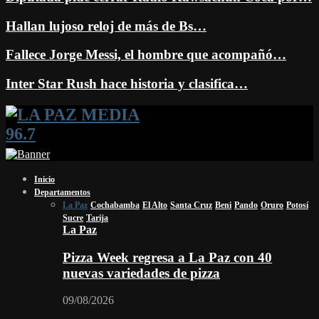
Hallan lujoso reloj de más de Bs…
Fallece Jorge Messi, el hombre que acompañó…
Inter Star Rush hace historia y clasifica…
Facebook
Twitter
Instagram
Youtube
Email
Twitch
Whatsapp
Inicio
Departamentos
La Paz
Cochabamba
El Alto
Santa Cruz
Beni
Pando
Oruro
Potosí
Sucre
Tarija
La Paz
Pizza Week regresa a La Paz con 40
nuevas variedades de pizza
09/08/2026