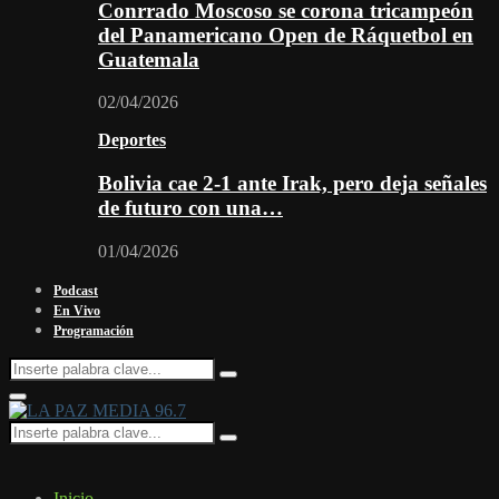
Conrrado Moscoso se corona tricampeón
del Panamericano Open de Ráquetbol en
Guatemala
02/04/2026
Deportes
Bolivia cae 2-1 ante Irak, pero deja señales
de futuro con una…
01/04/2026
Podcast
En Vivo
Programación
Search
Search
for:
Facebook
Twitter
Instagram
Youtube
Email
Twitch
Whatsapp
Primary
Menu
Search
Search
for:
Inicio