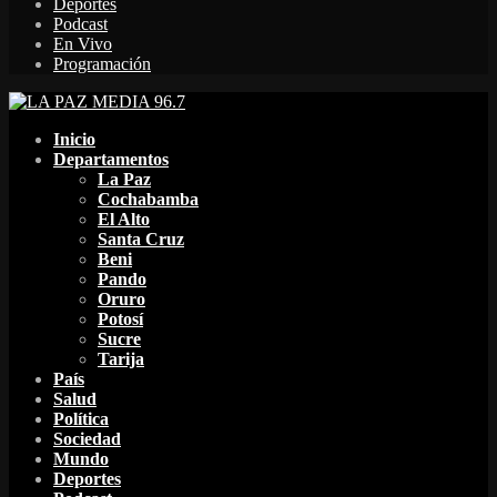
Deportes
Podcast
En Vivo
Programación
Facebook
Twitter
Instagram
Youtube
Email
Twitch
Whatsapp
Inicio
Departamentos
La Paz
Cochabamba
El Alto
Santa Cruz
Beni
Pando
Oruro
Potosí
Sucre
Tarija
País
Salud
Política
Sociedad
Mundo
Deportes