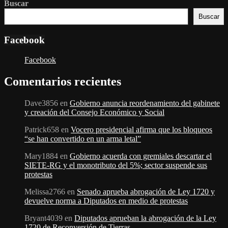
Buscar
Buscar
Facebook
Facebook
Comentarios recientes
Dave3856
en
Gobierno anuncia reordenamiento del gabinete
y creación del Consejo Económico y Social
Patrick658
en
Vocero presidencial afirma que los bloqueos
“se han convertido en un arma letal”
Mary1884
en
Gobierno acuerda con gremiales descartar el
SIETE-RG y el monotributo del 5%; sector suspende sus
protestas
Melissa2766
en
Senado aprueba abrogación de Ley 1720 y
devuelve norma a Diputados en medio de protestas
Bryant4039
en
Diputados aprueban la abrogación de la Ley
1720 de Reconversión de Tierras