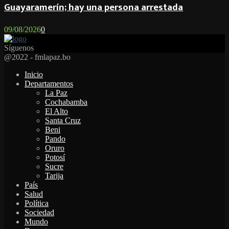
Guayaramerín; hay una persona arrestada
09/08/2026
0
Síguenos
Facebook
Twitter
Instagram
Youtube
Email
Twitch
Whatsapp
@2022 - fmlapaz.bo
Inicio
Departamentos
La Paz
Cochabamba
El Alto
Santa Cruz
Beni
Pando
Oruro
Potosí
Sucre
Tarija
País
Salud
Política
Sociedad
Mundo