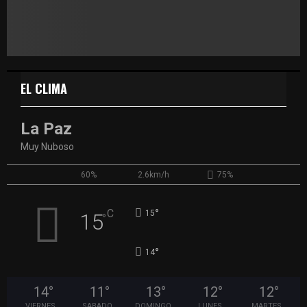
EL CLIMA
La Paz
Muy Nuboso
60%
2.6km/h
75%
°
C
15
15
°
°
14
14
°
11
°
13
°
12
°
12
°
VIERNES
SABADO
DOMINGO
LUNES
MARTES