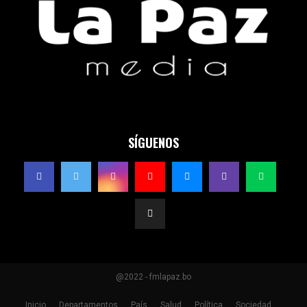
SÍGUENOS
@2022 - fmlapaz.bo
Inicio
Departamentos
País
Salud
Política
Sociedad