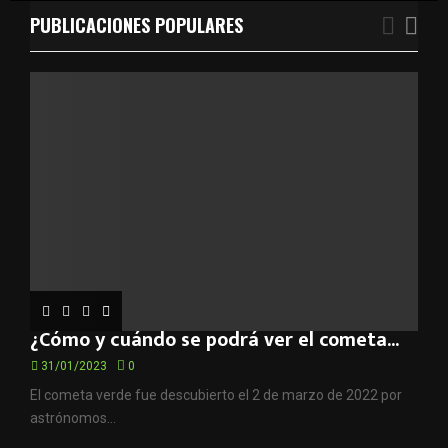
f
PUBLICACIONES POPULARES
A
o
r
R
:
C
H
¿Cómo y cuándo se podrá ver el cometa...
31/01/2023
0
El cometa verde fue descubierto el 2 de marzo de 2022 por
astrónomos...