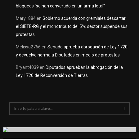
bloqueos “se han convertido en un arma letal”
Mary1884
en
Gobierno acuerda con gremiales descartar
el SIETE-RG y el monotributo del 5%; sector suspende sus
protestas
Melissa2766
en
Senado aprueba abrogación de Ley 1720
y devuelve norma a Diputados en medio de protestas
Bryant4039
en
Diputados aprueban la abrogación de la
Ley 1720 de Reconversión de Tierras
S
e
a
S
r
c
E
h