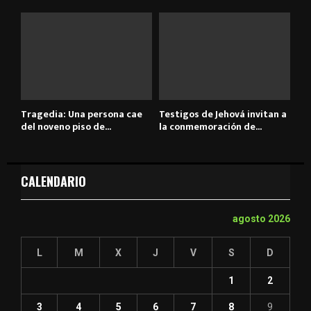
Tragedia: Una persona cae
Testigos de Jehová invitan a
del noveno piso de...
la conmemoración de...
CALENDARIO
agosto 2026
L
M
X
J
V
S
D
1
2
3
4
5
6
7
8
9