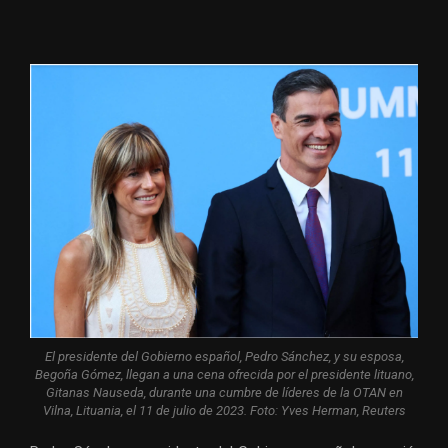
El presidente del Gobierno español, Pedro Sánchez, y su esposa,
Begoña Gómez, llegan a una cena ofrecida por el presidente lituano,
Gitanas Nauseda, durante una cumbre de líderes de la OTAN en
Vilna, Lituania, el 11 de julio de 2023. Foto: Yves Herman, Reuters