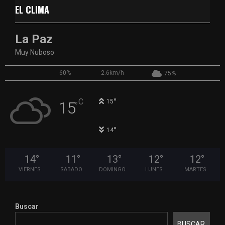
EL CLIMA
La Paz
Muy Nuboso
60%
2.6km/h
75%
°
C
15
15
°
°
14
14
°
11
°
13
°
12
°
12
°
VIERNES
SABADO
DOMINGO
LUNES
MARTES
Buscar
BUSCAR