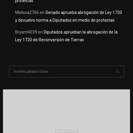
protestas
Melissa2766
en
Senado aprueba abrogación de Ley 1720
y devuelve norma a Diputados en medio de protestas
Bryant4039
en
Diputados aprueban la abrogación de la
Ley 1720 de Reconversión de Tierras
S
e
a
S
r
c
E
h
f
A
o
r
R
:
C