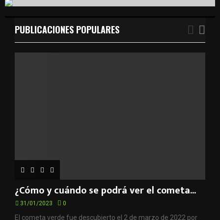
c
E
h
f
PUBLICACIONES POPULARES
A
o
r
R
:
C
H
¿Cómo y cuándo se podrá ver el cometa...
31/01/2023
0
El cometa verde fue descubierto el 2 de marzo de 2022 por