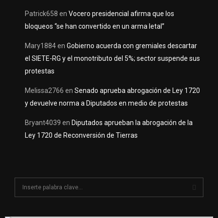
Patrick658
en
Vocero presidencial afirma que los
bloqueos “se han convertido en un arma letal”
Mary1884
en
Gobierno acuerda con gremiales descartar
el SIETE-RG y el monotributo del 5%; sector suspende sus
protestas
Melissa2766
en
Senado aprueba abrogación de Ley 1720
y devuelve norma a Diputados en medio de protestas
Bryant4039
en
Diputados aprueban la abrogación de la
Ley 1720 de Reconversión de Tierras
S
e
a
S
r