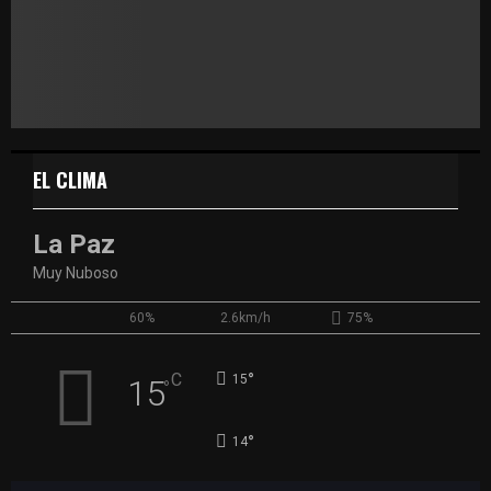
EL CLIMA
La Paz
Muy Nuboso
60%
2.6km/h
75%
°
C
15
15
°
°
14