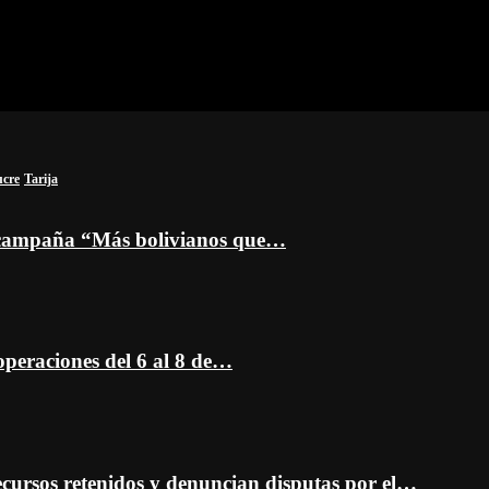
ucre
Tarija
a campaña “Más bolivianos que…
peraciones del 6 al 8 de…
cursos retenidos y denuncian disputas por el…