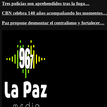
Tres policías son aprehendidos tras la fuga…
CBN celebra 140 años acompañando los momentos…
Paz propone desmontar el centralismo y fortalecer…
Facebook
Twitter
Instagram
Youtube
Email
Twitch
Whatsapp