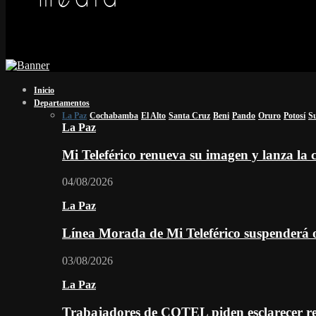
Inicio
Departamentos
La Paz
Cochabamba
El Alto
Santa Cruz
Beni
Pando
Oruro
Potosí
S
La Paz
Mi Teleférico renueva su imagen y lanza l
04/08/2026
La Paz
Línea Morada de Mi Teleférico suspenderá o
03/08/2026
La Paz
Trabajadores de COTEL piden esclarecer re