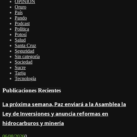
OPINIÓN
Oruro
País
Pando
Podcast
Política
Potosí
Salud
Santa Cruz
Seguridad
Sin categoría
Sociedad
Sucre
Tarija
Tecnología
Publicaciones Recientes
La próxima semana, Paz enviará a la Asamblea la
Ley de Inversiones y anuncia reformas en
hidrocarburos y minería
06/08/2026
0