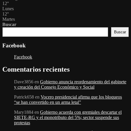
12
°
Lunes
12
°
Martes
Buscar
Buscar
Facebook
Facebook
Comentarios recientes
Dave3856
en
Gobierno anuncia reordenamiento del gabinete
y creación del Consejo Económico y Social
Patrick658
en
Vocero presidencial afirma que los bloqueos
“se han convertido en un arma letal”
Mary1884
en
Gobierno acuerda con gremiales descartar el
SIETE-RG y el monotributo del 5%; sector suspende sus
protestas