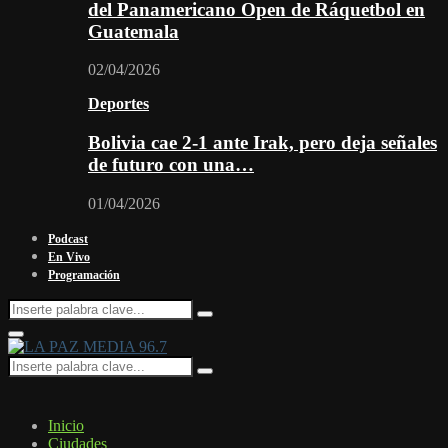
del Panamericano Open de Ráquetbol en
Guatemala
02/04/2026
Deportes
Bolivia cae 2-1 ante Irak, pero deja señales
de futuro con una…
01/04/2026
Podcast
En Vivo
Programación
Search
Search
for:
Facebook
Twitter
Instagram
Youtube
Email
Twitch
Whatsapp
Primary
Menu
Search
Search
for:
Inicio
Ciudades