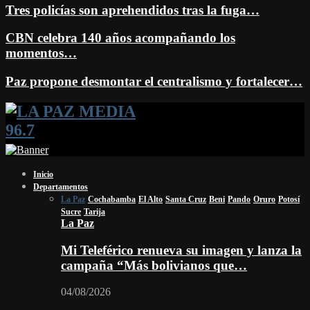
Tres policías son aprehendidos tras la fuga…
CBN celebra 140 años acompañando los
momentos…
Paz propone desmontar el centralismo y fortalecer…
Facebook
Twitter
Instagram
Youtube
Email
Twitch
Whatsapp
Inicio
Departamentos
La Paz
Cochabamba
El Alto
Santa Cruz
Beni
Pando
Oruro
Potosí
Sucre
Tarija
La Paz
Mi Teleférico renueva su imagen y lanza la
campaña “Más bolivianos que…
04/08/2026