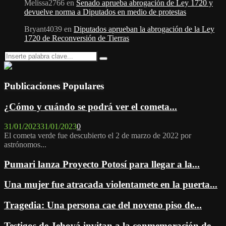
Melissa2766
en
Senado aprueba abrogación de Ley 1720 y
devuelve norma a Diputados en medio de protestas
Bryant4039
en
Diputados aprueban la abrogación de la Ley
1720 de Reconversión de Tierras
Search
Search
for:
Publicaciones Populares
¿Cómo y cuándo se podrá ver el cometa...
31/01/2023
31/01/2023
0
El cometa verde fue descubierto el 2 de marzo de 2022 por
astrónomos...
Pumari lanza Proyecto Potosí para llegar a la...
Una mujer fue atracada violentamete en la puerta...
Tragedia: Una persona cae del noveno piso de...
Testigos de Jehová invitan a la conmemoración de...