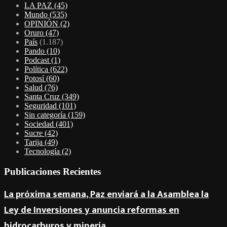
LA PAZ
(45)
Mundo
(535)
OPINIÓN
(2)
Oruro
(47)
País
(1.187)
Pando
(10)
Podcast
(1)
Política
(622)
Potosí
(60)
Salud
(76)
Santa Cruz
(349)
Seguridad
(101)
Sin categoría
(159)
Sociedad
(401)
Sucre
(42)
Tarija
(49)
Tecnología
(2)
Publicaciones Recientes
La próxima semana, Paz enviará a la Asamblea la
Ley de Inversiones y anuncia reformas en
hidrocarburos y minería