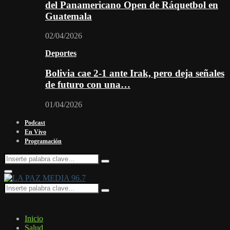
del Panamericano Open de Ráquetbol en
Guatemala
02/04/2026
Deportes
Bolivia cae 2-1 ante Irak, pero deja señales
de futuro con una…
01/04/2026
Podcast
En Vivo
Programación
Search
Search
for:
Facebook
Twitter
Instagram
Youtube
Email
Twitch
Whatsapp
Primary
Menu
Search
Search
for:
Inicio
Salud