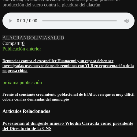
producción del suero contra la picadura del alacrán.
ALACRAN
BOLIVIA
SALUD
Compartir
0
Publicación anterior
Denuncias contra el excanciller Huanacuni y su esposa deben ser
investigadas tras nuevos datos de reuniones con YLB en representación de la
empresa china
próxima publicación
Frente al constante crecimiento poblacional de El Alto, ven que es muy difícil
cubrir con las demandas del municipio
Artículos Relacionados
Posesionan al dirigente minero Whodin Caracila como presidente
del Directorio de la CNS