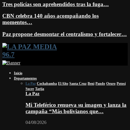
Tres policías son aprehendidos tras la fuga…
CBN celebra 140 años acompañando los
momentos…
Paz propone desmontar el centralismo y fortalecer…
Facebook
Twitter
Instagram
Youtube
Email
Twitch
Whatsapp
Inicio
Departamentos
La Paz
Cochabamba
El Alto
Santa Cruz
Beni
Pando
Oruro
Potosí
Sucre
Tarija
La Paz
Mi Teleférico renueva su imagen y lanza la
campaña “Más bolivianos que…
04/08/2026