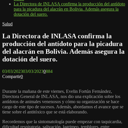
La Directora de INLASA confirma la producción del antídoto
para la picadura del alacrán en Bolivia. Además asegura la
dotación del suero.
Salud
La Directora de INLASA confirma la
producción del antídoto para la picadura
del alacrán en Bolivia. Además asegura la
dotación del suero.
03/03/2023
03/03/2023
0
884
Compartir
0
Durante la mañana de este viernes, Evelin Fortún Fernández,
Directora General de INLASA, nos dio una explicación sobre los
antídotos de animales venenosos y cómo su organización se hace
cargo de este tipo de sucesos. Además, abordamos el avance que se
tiene sobre el antitóxico que se está elaborando.
Recordemos que la sintomatología puede empezar con taquicardia,
dificultad respiratoria, salivación, lagrimeo, temblores, entre