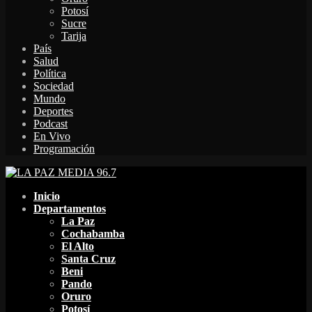
Potosí
Sucre
Tarija
País
Salud
Política
Sociedad
Mundo
Deportes
Podcast
En Vivo
Programación
Facebook
Twitter
Instagram
Youtube
Email
Twitch
Whatsapp
Inicio
Departamentos
La Paz
Cochabamba
El Alto
Santa Cruz
Beni
Pando
Oruro
Potosí