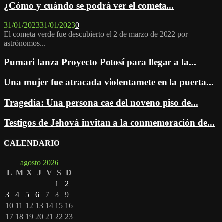
¿Cómo y cuándo se podrá ver el cometa...
31/01/2023
31/01/2023
0
El cometa verde fue descubierto el 2 de marzo de 2022 por
astrónomos...
Pumari lanza Proyecto Potosí para llegar a la...
Una mujer fue atracada violentamete en la puerta...
Tragedia: Una persona cae del noveno piso de...
Testigos de Jehová invitan a la conmemoración de...
CALENDARIO
agosto 2026
L
M
X
J
V
S
D
1
2
3
4
5
6
7
8
9
10
11
12
13
14
15
16
17
18
19
20
21
22
23