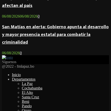
afectan al país
06/08/2026
06/08/2026
0
San Matías en alerta: Gobierno apunta al desarrollo
y mayor presencia estatal para combatir la
criminalidad
06/08/2026
0
Síguenos
Facebook
Twitter
Instagram
Youtube
Email
Twitch
Whatsapp
@2022 - fmlapaz.bo
Inicio
Departamentos
La Paz
Cochabamba
El Alto
Santa Cruz
Beni
Pando
Oruro