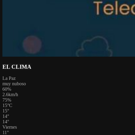
EL CLIMA
La Paz
muy nuboso
60%
2.6km/h
75%
15
°
C
15
°
14
°
14
°
Viernes
11
°