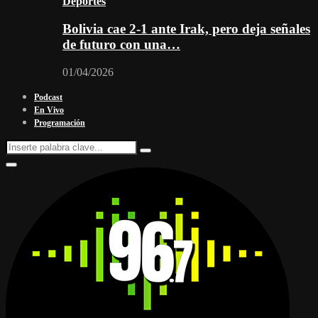
Deportes
Bolivia cae 2-1 ante Irak, pero deja señales
de futuro con una…
01/04/2026
Podcast
En Vivo
Programación
Search
Search
for:
Facebook
Twitter
Instagram
Youtube
Email
Twitch
Whatsapp
Primary
Menu