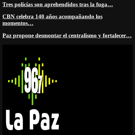
Tres policías son aprehendidos tras la fuga…
CBN celebra 140 años acompañando los
momentos…
Paz propone desmontar el centralismo y fortalecer…
Facebook
Twitter
Instagram
Youtube
Email
Twitch
Whatsapp