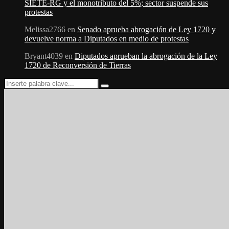
SIETE-RG y el monotributo del 5%; sector suspende sus
protestas
Melissa2766
en
Senado aprueba abrogación de Ley 1720 y
devuelve norma a Diputados en medio de protestas
Bryant4039
en
Diputados aprueban la abrogación de la Ley
1720 de Reconversión de Tierras
Search
Search
for: