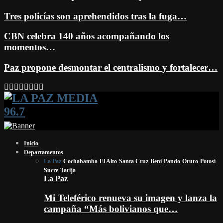
Tres policías son aprehendidos tras la fuga…
CBN celebra 140 años acompañando los
momentos…
Paz propone desmontar el centralismo y fortalecer…
Facebook
Twitter
Instagram
Youtube
Email
Twitch
Whatsapp
Inicio
Departamentos
La Paz
Cochabamba
El Alto
Santa Cruz
Beni
Pando
Oruro
Potosí
Sucre
Tarija
La Paz
Mi Teleférico renueva su imagen y lanza la
campaña “Más bolivianos que…