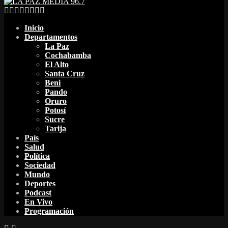
Facebook
Twitter
Instagram
Youtube
Email
Twitch
Whatsapp
Inicio
Departamentos
La Paz
Cochabamba
El Alto
Santa Cruz
Beni
Pando
Oruro
Potosí
Sucre
Tarija
País
Salud
Política
Sociedad
Mundo
Deportes
Podcast
En Vivo
Programación