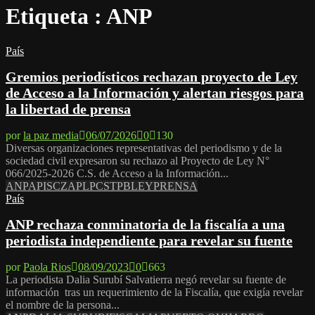
Etiqueta : ANP
País
Gremios periodísticos rechazan proyecto de Ley
de Acceso a la Información y alertan riesgos para
la libertad de prensa
por
la paz media
06/07/2026
0
130
Diversas organizaciones representativas del periodismo y de la
sociedad civil expresaron su rechazo al Proyecto de Ley N°
066/2025-2026 C.S. de Acceso a la Información...
ANP
APISCZ
APLP
CSTPB
LEY
PRENSA
País
ANP rechaza conminatoria de la fiscalía a una
periodista independiente para revelar su fuente
por
Paola Rios
08/09/2023
0
663
La periodista Dalia Surubí Salvatierra negó revelar su fuente de
información tras un requerimiento de la Fiscalía, que exigía revelar
el nombre de la persona...