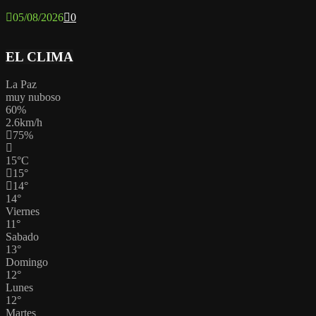
05/08/2026
0
EL CLIMA
La Paz
muy nuboso
60%
2.6km/h
75%
15
°
C
15
°
14
°
14
°
Viernes
11
°
Sabado
13
°
Domingo
12
°
Lunes
12
°
Martes