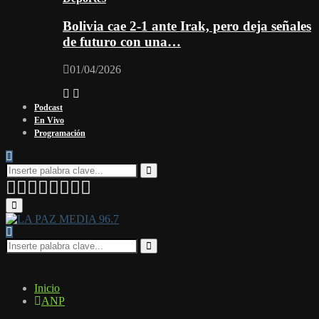
Bolivia cae 2-1 ante Irak, pero deja señales
de futuro con una…
01/04/2026
Podcast
En Vivo
Programación
Search
for:
Search
Facebook
Twitter
Instagram
Youtube
Email
Twitch
Whatsapp
Primary
Menu
Search
for:
Search
Inicio
ANP