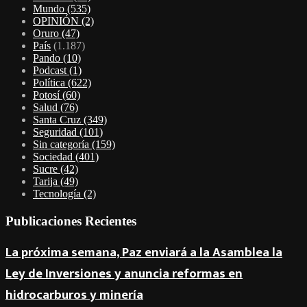
Mundo
(535)
OPINIÓN
(2)
Oruro
(47)
País
(1.187)
Pando
(10)
Podcast
(1)
Política
(622)
Potosí
(60)
Salud
(76)
Santa Cruz
(349)
Seguridad
(101)
Sin categoría
(159)
Sociedad
(401)
Sucre
(42)
Tarija
(49)
Tecnología
(2)
Publicaciones Recientes
La próxima semana, Paz enviará a la Asamblea la
Ley de Inversiones y anuncia reformas en
hidrocarburos y minería