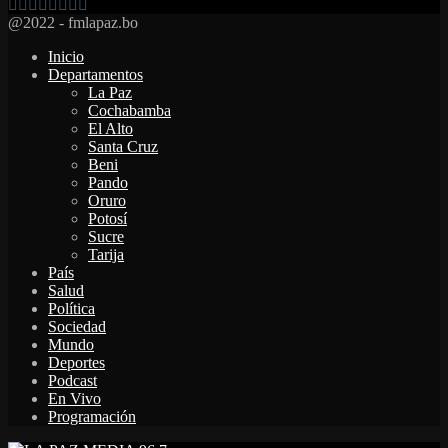
Facebook
Twitter
Instagram
Youtube
Email
Twitch
Whatsapp
@2022 - fmlapaz.bo
Inicio
Departamentos
La Paz
Cochabamba
El Alto
Santa Cruz
Beni
Pando
Oruro
Potosí
Sucre
Tarija
País
Salud
Política
Sociedad
Mundo
Deportes
Podcast
En Vivo
Programación