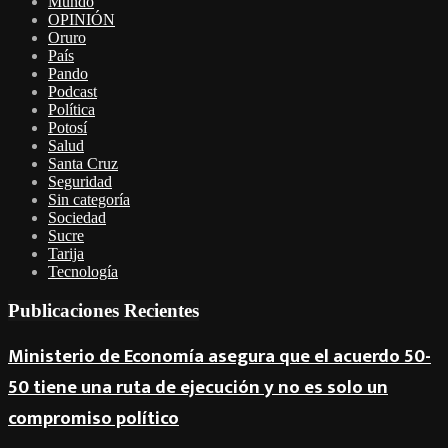
Mundo
OPINIÓN
Oruro
País
Pando
Podcast
Política
Potosí
Salud
Santa Cruz
Seguridad
Sin categoría
Sociedad
Sucre
Tarija
Tecnología
Publicaciones Recientes
Ministerio de Economía asegura que el acuerdo 50-
50 tiene una ruta de ejecución y no es solo un
compromiso político