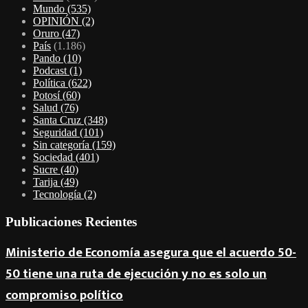
Mundo
(535)
OPINIÓN
(2)
Oruro
(47)
País
(1.186)
Pando
(10)
Podcast
(1)
Política
(622)
Potosí
(60)
Salud
(76)
Santa Cruz
(348)
Seguridad
(101)
Sin categoría
(159)
Sociedad
(401)
Sucre
(40)
Tarija
(49)
Tecnología
(2)
Publicaciones Recientes
Ministerio de Economía asegura que el acuerdo 50-
50 tiene una ruta de ejecución y no es solo un
compromiso político