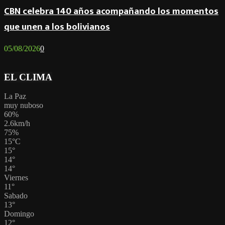
CBN celebra 140 años acompañando los momentos
que unen a los bolivianos
05/08/2026
0
EL CLIMA
La Paz
muy nuboso
60%
2.6km/h
75%
15
°
C
15
°
14
°
14
°
Viernes
11
°
Sabado
13
°
Domingo
12
°