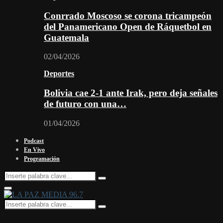
Conrrado Moscoso se corona tricampeón
del Panamericano Open de Ráquetbol en
Guatemala
02/04/2026
Deportes
Bolivia cae 2-1 ante Irak, pero deja señales
de futuro con una…
01/04/2026
Podcast
En Vivo
Programación
Search
Search
for:
Facebook
Twitter
Instagram
Youtube
Email
Twitch
Whatsapp
Primary
Menu
Search
Search
for: