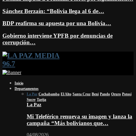
Sánchez Berzaín: “Bolivia llega al 6 de…
BDP reafirma su apuesta por una Bolivia…
Gobierno interviene YPFB por denuncias de
corrupción…
Facebook
Twitter
Instagram
Youtube
Email
Twitch
Whatsapp
Inicio
Departamentos
La Paz
Cochabamba
El Alto
Santa Cruz
Beni
Pando
Oruro
Potosí
Sucre
Tarija
La Paz
Mi Teleférico renueva su imagen y lanza la
campaña “Más bolivianos que…
04/08/2026