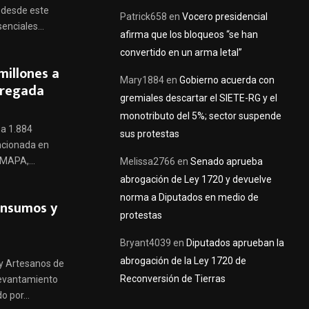
 desde este
Patrick658
en
Vocero presidencial
enciales...
afirma que los bloqueos “se han
convertido en un arma letal”
millones a
Mary1884
en
Gobierno acuerda con
tregada
gremiales descartar el SIETE-RG y el
monotributo del 5%; sector suspende
 a 1.884
sus protestas
ncionada en
EMAPA,...
Melissa2766
en
Senado aprueba
abrogación de Ley 1720 y devuelve
norma a Diputados en medio de
insumos y
protestas
Bryant4039
en
Diputados aprueban la
abrogación de la Ley 1720 de
 y Artesanos de
Reconversión de Tierras
 levantamiento
 por...