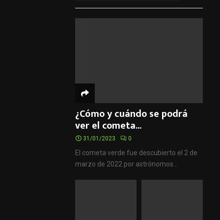
¿Cómo y cuándo se podrá
ver el cometa...
31/01/2023
0
El cometa verde fue descubierto el 2 de
marzo de 2022 por astrónomos...