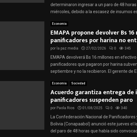
determinaron ingresar a un paro de 48 horas
miércoles, debido a la escasez de insumos es
Economia
EMAPA propone devolver Bs 16 
panificadores por harina no en
por
la paz media
27/02/2026
0
345
EMAPA devolverá Bs 16 millones en efectivo
panificadores que pagaron por harina subve
septiembre y no la recibieron. El gerente de 
Economia
Sociedad
Acuerdo garantiza entrega de 
panificadores suspenden paro
por
Paola Rios
01/08/2025
0
340
La Confederación Nacional de Panificadores
Bolivia (Conapaabol) anunció este jueves el
del paro de 48 horas que había sido convocado