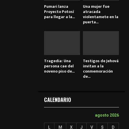
Pumari lanza
Una mujer fue
Proyecto Potosí
atracada
para llegar a la...
violentamete en la
puerta...
Tragedia: Una
Testigos de Jehová
persona cae del
invitan a la
noveno piso de...
conmemoración
de...
CALENDARIO
agosto 2026
L
M
X
J
V
S
D