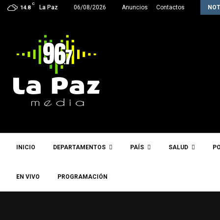
C
La próxima semana, Paz enviará a la…
La Paz
06/08/2026
Anuncios
Contactos
NOT
14.8
INICIO
DEPARTAMENTOS
PAÍS
SALUD
PO
EN VIVO
PROGRAMACIÓN