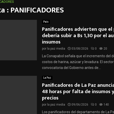
ICADORES
ta : PANIFICADORES
País
Panificadores advierten que el
debería subir a Bs 1,30 por el 
insumos
por
la paz media
03/08/2026
0
20
La Conapabol señala que el incremento del dó
costos de harina, azúcar y levadura. El secto
convocatoria del Gobierno antes de...
La Paz
Panificadores de La Paz anunci
48 horas por falta de insumos y
precios
por
la paz media
09/06/2026
0
140
Los panificadores del departamento de La P