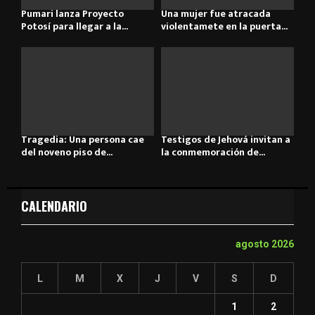
Pumari lanza Proyecto
Una mujer fue atracada
Potosí para llegar a la...
violentamete en la puerta...
Tragedia: Una persona cae
Testigos de Jehová invitan a
del noveno piso de...
la conmemoración de...
CALENDARIO
agosto 2026
L
M
X
J
V
S
D
1
2