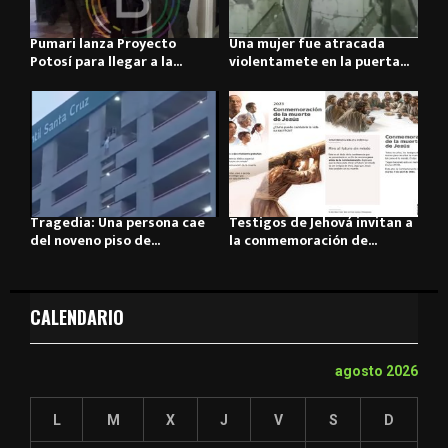
Pumari lanza Proyecto
Una mujer fue atracada
Potosí para llegar a la...
violentamete en la puerta...
Tragedia: Una persona cae
Testigos de Jehová invitan a
del noveno piso de...
la conmemoración de...
CALENDARIO
agosto 2026
L
M
X
J
V
S
D