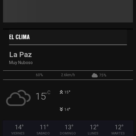
EL CLIMA
La Paz
Muy Nuboso
60%
2.6km/h
75%
°
C
15
15
°
°
14
14
°
11
°
13
°
12
°
12
°
VIERNES
SABADO
DOMINGO
LUNES
MARTES