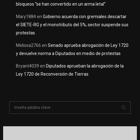
bloqueos “se han convertido en un arma letal”
Mary1884
en
Gobierno acuerda con gremiales descartar
el SIETE-RG y el monotributo del 5%; sector suspende sus
protestas
Melissa2766
en
Senado aprueba abrogación de Ley 1720
y devuelve norma a Diputados en medio de protestas
Bryant4039
en
Diputados aprueban la abrogación de la
Ley 1720 de Reconversión de Tierras
S
e
a
S
r
c
E
h