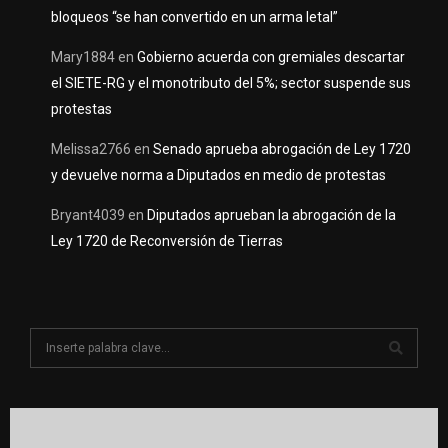
bloqueos “se han convertido en un arma letal”
Mary1884
en
Gobierno acuerda con gremiales descartar
el SIETE-RG y el monotributo del 5%; sector suspende sus
protestas
Melissa2766
en
Senado aprueba abrogación de Ley 1720
y devuelve norma a Diputados en medio de protestas
Bryant4039
en
Diputados aprueban la abrogación de la
Ley 1720 de Reconversión de Tierras
S
e
a
S
r
c
E
h