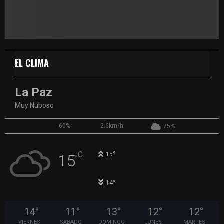
EL CLIMA
La Paz
Muy Nuboso
60%
2.6km/h
75%
°
C
15
15
°
°
14
14
°
11
°
13
°
12
°
12
°
VIERNES
SABADO
DOMINGO
LUNES
MARTES