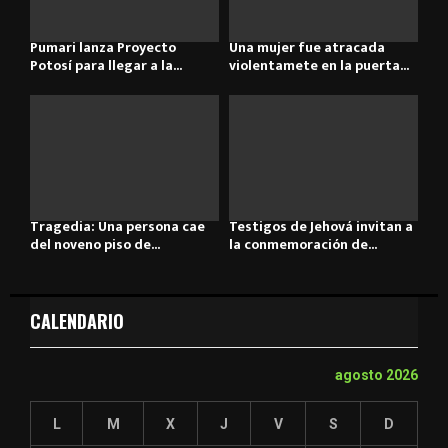
Pumari lanza Proyecto
Una mujer fue atracada
Potosí para llegar a la...
violentamete en la puerta...
Tragedia: Una persona cae
Testigos de Jehová invitan a
del noveno piso de...
la conmemoración de...
CALENDARIO
agosto 2026
L
M
X
J
V
S
D