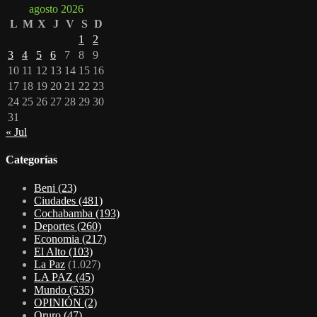
agosto 2026
L
M
X
J
V
S
D
1
2
3
4
5
6
7
8
9
10
11
12
13
14
15
16
17
18
19
20
21
22
23
24
25
26
27
28
29
30
31
« Jul
Categorías
Beni
(23)
Ciudades
(481)
Cochabamba
(193)
Deportes
(260)
Economia
(217)
El Alto
(103)
La Paz
(1.027)
LA PAZ
(45)
Mundo
(535)
OPINIÓN
(2)
Oruro
(47)