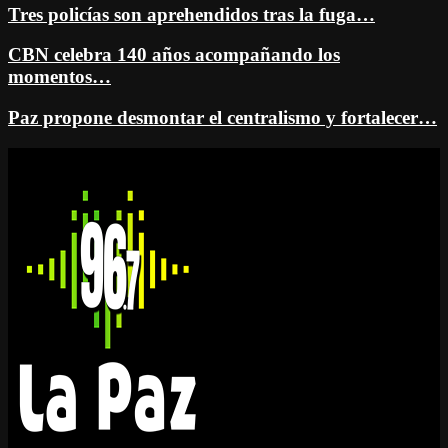
Tres policías son aprehendidos tras la fuga…
CBN celebra 140 años acompañando los
momentos…
Paz propone desmontar el centralismo y fortalecer…
Facebook
Twitter
Instagram
Youtube
Email
Twitch
Whatsapp