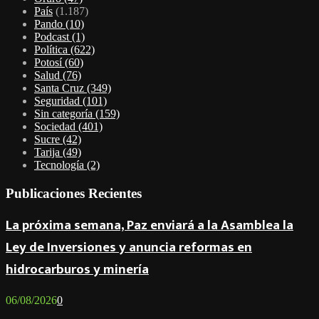
País
(1.187)
Pando
(10)
Podcast
(1)
Política
(622)
Potosí
(60)
Salud
(76)
Santa Cruz
(349)
Seguridad
(101)
Sin categoría
(159)
Sociedad
(401)
Sucre
(42)
Tarija
(49)
Tecnología
(2)
Publicaciones Recientes
La próxima semana, Paz enviará a la Asamblea la
Ley de Inversiones y anuncia reformas en
hidrocarburos y minería
06/08/2026
0