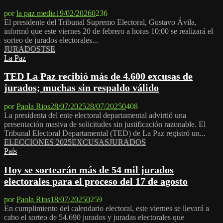
por
la paz media
19/02/2026
0
236
El presidente del Tribunal Supremo Electoral, Gustavo Ávila,
informó que este viernes 20 de febrero a horas 10:00 se realizará el
sorteo de jurados electorales...
JURADOS
TSE
La Paz
TED La Paz recibió más de 4.600 excusas de
jurados; muchas sin respaldo válido
por
Paola Rios
28/07/2025
28/07/2025
0
408
La presidenta del ente electoral departamental advirtió una
presentación masiva de solicitudes sin justificación razonable. El
Tribunal Electoral Departamental (TED) de La Paz registró un...
ELECCIONES 2025
EXCUSAS
JURADOS
País
Hoy se sortearán más de 54 mil jurados
electorales para el proceso del 17 de agosto
por
Paola Rios
18/07/2025
0
259
En cumplimiento del calendario electoral, este viernes se llevará a
cabo el sorteo de 54.690 jurados y juradas electorales que