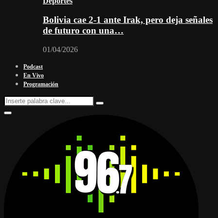
Deportes
Bolivia cae 2-1 ante Irak, pero deja señales
de futuro con una…
01/04/2026
Podcast
En Vivo
Programación
Search
Search
for:
Facebook
Twitter
Instagram
Youtube
Email
Twitch
Whatsapp
Primary
Menu