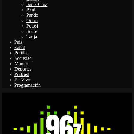
Santa Cruz
Beni
Pando
Oruro
Potosí
Sucre
Tarija
País
Salud
Política
Sociedad
Mundo
Deportes
Podcast
En Vivo
Programación