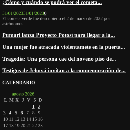
¿Cómo y cuándo se podrá ver el cometa...
31/01/2023
31/01/2023
0
El cometa verde fue descubierto el 2 de marzo de 2022 por
astrónomos...
Pumari lanza Proyecto Potosí para llegar a la...
Una mujer fue atracada violentamete en la puerta...
Tragedia: Una persona cae del noveno piso de...
Testigos de Jehová invitan a la conmemoración de...
CALENDARIO
agosto 2026
L
M
X
J
V
S
D
1
2
3
4
5
6
7
8
9
10
11
12
13
14
15
16
17
18
19
20
21
22
23