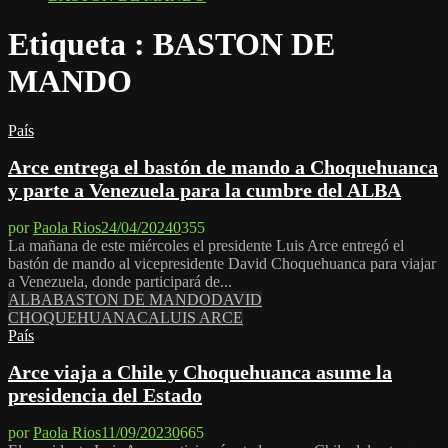
Etiqueta : BASTON DE
MANDO
País
Arce entrega el bastón de mando a Choquehuanca
y parte a Venezuela para la cumbre del ALBA
por
Paola Rios
24/04/2024
0
355
La mañana de este miércoles el presidente Luis Arce entregó el
bastón de mando al vicepresidente David Choquehuanca para viajar
a Venezuela, donde participará de...
ALBA
BASTON DE MANDO
DAVID
CHOQUEHUANACA
LUIS ARCE
País
Arce viaja a Chile y Choquehuanca asume la
presidencia del Estado
por
Paola Rios
11/09/2023
0
665