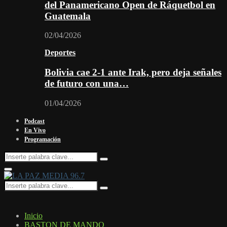
del Panamericano Open de Ráquetbol en
Guatemala
02/04/2026
Deportes
Bolivia cae 2-1 ante Irak, pero deja señales
de futuro con una…
01/04/2026
Podcast
En Vivo
Programación
Search
Search
for:
Facebook
Twitter
Instagram
Youtube
Email
Twitch
Whatsapp
Primary
Menu
Search
Search
for:
Inicio
BASTON DE MANDO