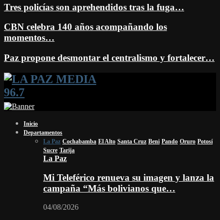
Tres policías son aprehendidos tras la fuga…
CBN celebra 140 años acompañando los
momentos…
Paz propone desmontar el centralismo y fortalecer…
Facebook
Twitter
Instagram
Youtube
Email
Twitch
Whatsapp
Inicio
Departamentos
La Paz
Cochabamba
El Alto
Santa Cruz
Beni
Pando
Oruro
Potosí
Sucre
Tarija
La Paz
Mi Teleférico renueva su imagen y lanza la
campaña “Más bolivianos que…
04/08/2026