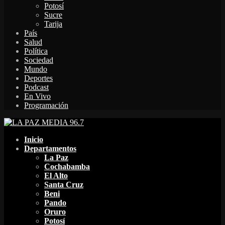
Potosí
Sucre
Tarija
País
Salud
Política
Sociedad
Mundo
Deportes
Podcast
En Vivo
Programación
Facebook
Twitter
Instagram
Youtube
Email
Twitch
Whatsapp
Inicio
Departamentos
La Paz
Cochabamba
El Alto
Santa Cruz
Beni
Pando
Oruro
Potosí