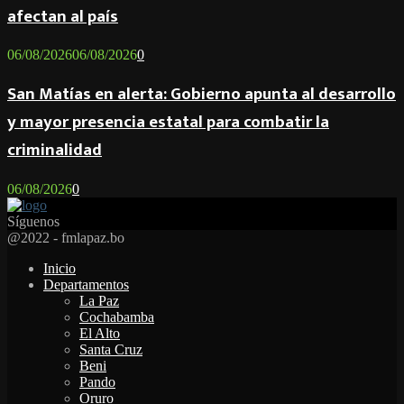
afectan al país
06/08/2026
06/08/2026
0
San Matías en alerta: Gobierno apunta al desarrollo
y mayor presencia estatal para combatir la
criminalidad
06/08/2026
0
Síguenos
Facebook
Twitter
Instagram
Youtube
Email
Twitch
Whatsapp
@2022 - fmlapaz.bo
Inicio
Departamentos
La Paz
Cochabamba
El Alto
Santa Cruz
Beni
Pando
Oruro