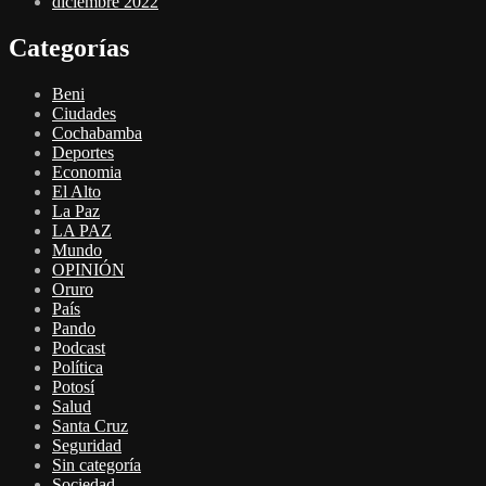
diciembre 2022
Categorías
Beni
Ciudades
Cochabamba
Deportes
Economia
El Alto
La Paz
LA PAZ
Mundo
OPINIÓN
Oruro
País
Pando
Podcast
Política
Potosí
Salud
Santa Cruz
Seguridad
Sin categoría
Sociedad