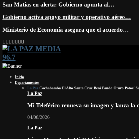
San Matías en alerta: Gobierno apunta al…
Gobierno activa apoyo militar y operativo aéreo…
Ministerio de Economía asegura que el acuerdo…
Facebook
Twitter
Instagram
Youtube
Email
Twitch
Whatsapp
Inicio
Departamentos
La Paz
Cochabamba
El Alto
Santa Cruz
Beni
Pando
Oruro
Potosí
S
La Paz
Mi Teleférico renueva su imagen y lanza l
04/08/2026
La Paz