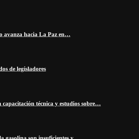
do avanza hacia La Paz en…
dos de legisladores
capacitación técnica y estudios sobre…
a gasolina son insuficientes y…