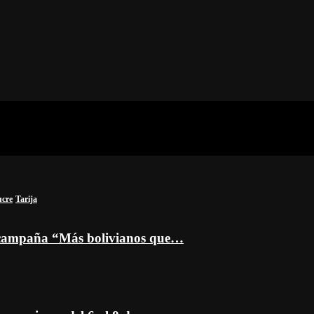
ucre
Tarija
a campaña “Más bolivianos que…