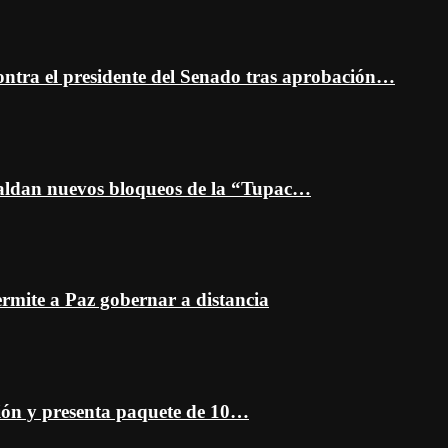
ontra el presidente del Senado tras aprobación…
spaldan nuevos bloqueos de la “Tupac…
mite a Paz gobernar a distancia
ción y presenta paquete de 10…