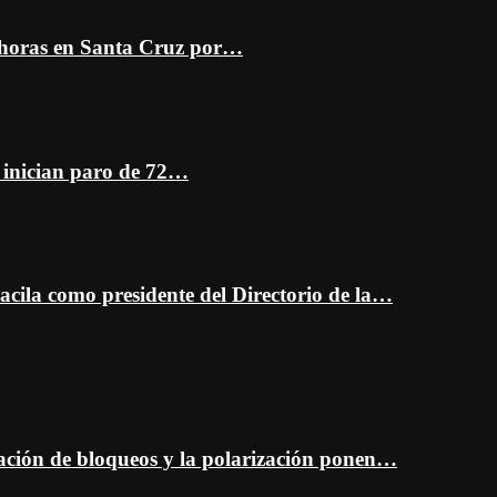
 horas en Santa Cruz por…
z inician paro de 72…
cila como presidente del Directorio de la…
ción de bloqueos y la polarización ponen…