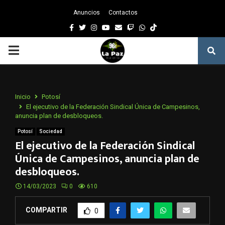
Anuncios
Contactos
Facebook
Twitter
Instagram
Youtube
Email
Twitch
Whatsapp
PRIMARY
MENU
Inicio
Potosí
El ejecutivo de la Federación Sindical Única de Campesinos,
anuncia plan de desbloqueos.
Potosí
Sociedad
El ejecutivo de la Federación Sindical
Única de Campesinos, anuncia plan de
desbloqueos.
14/03/2023
0
610
COMPARTIR
0