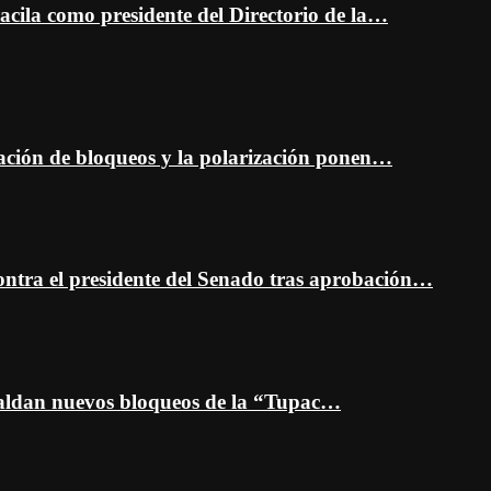
cila como presidente del Directorio de la…
ción de bloqueos y la polarización ponen…
ontra el presidente del Senado tras aprobación…
spaldan nuevos bloqueos de la “Tupac…