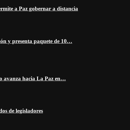
mite a Paz gobernar a distancia
ción y presenta paquete de 10…
do avanza hacia La Paz en…
dos de legisladores