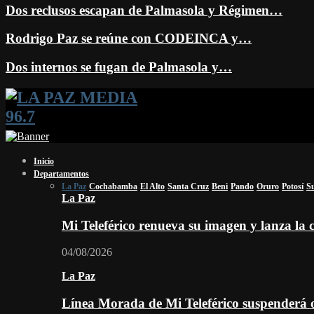
Dos reclusos escapan de Palmasola y Régimen…
Rodrigo Paz se reúne con CODEINCA y…
Dos internos se fugan de Palmasola y…
Facebook
Twitter
Instagram
Youtube
Email
Twitch
Whatsapp
Inicio
Departamentos
La Paz
Cochabamba
El Alto
Santa Cruz
Beni
Pando
Oruro
Potosí
S
La Paz
Mi Teleférico renueva su imagen y lanza l
04/08/2026
La Paz
Línea Morada de Mi Teleférico suspenderá o