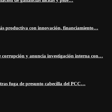
mación de ganancias ilícitas y pide…
ás productiva con innovación, financiamiento…
 corrupción y anuncia investigación interna con…
 tras fuga de presunto cabecilla del PCC…