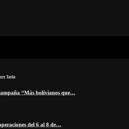
ucre
Tarija
a campaña “Más bolivianos que…
peraciones del 6 al 8 de…