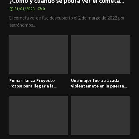
¿Cómo y cuándo se podrá ver el cometa...
31/01/2023
0
El cometa verde fue descubierto el 2 de marzo de 2022 por
astrónomos...
Pumari lanza Proyecto
Una mujer fue atracada
Potosí para llegar a la...
violentamete en la puerta...