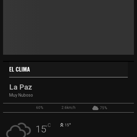
EL CLIMA
La Paz
Muy Nuboso
60%
2.6km/h
75%
°
C
15
15
°