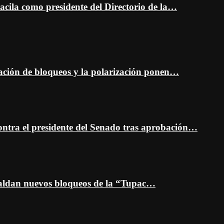
cila como presidente del Directorio de la…
ción de bloqueos y la polarización ponen…
ontra el presidente del Senado tras aprobación…
spaldan nuevos bloqueos de la “Tupac…