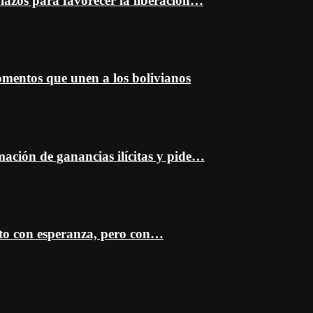
plazos para favorecer la liberación…
entos que unen a los bolivianos
mación de ganancias ilícitas y pide…
sto con esperanza, pero con…