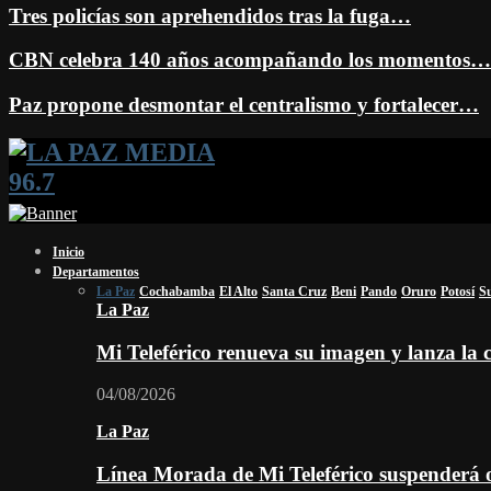
Tres policías son aprehendidos tras la fuga…
CBN celebra 140 años acompañando los momentos…
Paz propone desmontar el centralismo y fortalecer…
Facebook
Twitter
Instagram
Youtube
Email
Twitch
Whatsapp
Inicio
Departamentos
La Paz
Cochabamba
El Alto
Santa Cruz
Beni
Pando
Oruro
Potosí
S
La Paz
Mi Teleférico renueva su imagen y lanza l
04/08/2026
La Paz
Línea Morada de Mi Teleférico suspenderá o