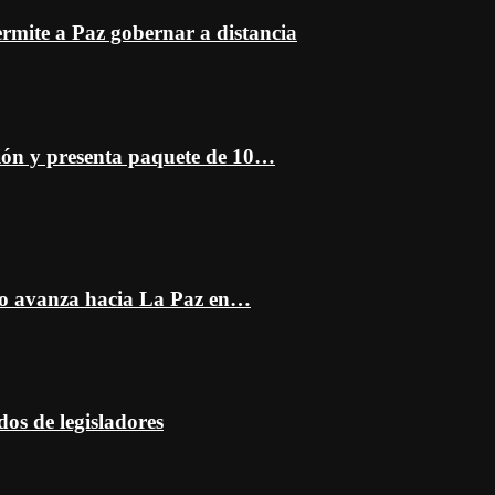
mite a Paz gobernar a distancia
ción y presenta paquete de 10…
do avanza hacia La Paz en…
dos de legisladores