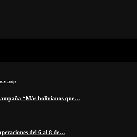
ucre
Tarija
a campaña “Más bolivianos que…
peraciones del 6 al 8 de…