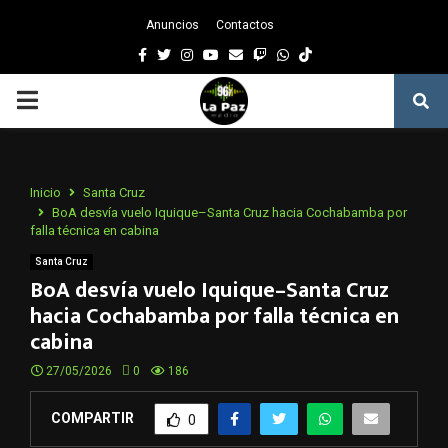
Anuncios
Contactos
Facebook
Twitter
Instagram
Youtube
Email
Twitch
Whatsapp
PRIMARY
MENU
Inicio
Santa Cruz
BoA desvía vuelo Iquique–Santa Cruz hacia Cochabamba por
falla técnica en cabina
Santa Cruz
BoA desvía vuelo Iquique–Santa Cruz
hacia Cochabamba por falla técnica en
cabina
27/05/2026
0
186
COMPARTIR
0