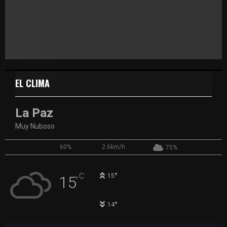
EL CLIMA
La Paz
Muy Nuboso
60%
2.6km/h
75%
°
C
15
15
°
°
14