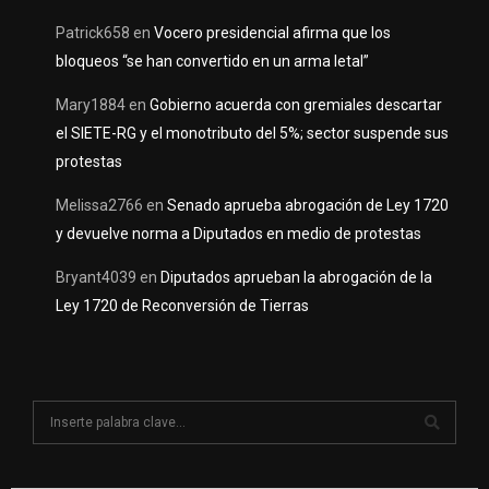
Patrick658
en
Vocero presidencial afirma que los
bloqueos “se han convertido en un arma letal”
Mary1884
en
Gobierno acuerda con gremiales descartar
el SIETE-RG y el monotributo del 5%; sector suspende sus
protestas
Melissa2766
en
Senado aprueba abrogación de Ley 1720
y devuelve norma a Diputados en medio de protestas
Bryant4039
en
Diputados aprueban la abrogación de la
Ley 1720 de Reconversión de Tierras
S
e
a
S
r