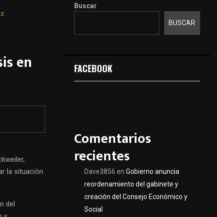
Buscar
az
BUSCAR
sis en
FACEBOOK
Comentarios
recientes
kweiler,
r la situación
Dave3856
en
Gobierno anuncia
reordenamiento del gabinete y
creación del Consejo Económico y
n del
Social
o y