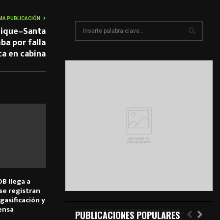
MA PUBLICACIÓN
S
uique–Santa
e
ba por falla
a
ca en cabina
S
r
c
E
h
f
A
o
r
R
:
C
H
B llega a
 se registran
gasificación y
ensa
PUBLICACIONES POPULARES