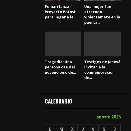
Pumari lanza
Una mujer fue
Proyecto Potosí
atracada
para llegar a la...
violentamete en la
puerta...
Tragedia: Una
Testigos de Jehová
persona cae del
invitan a la
noveno piso de...
conmemoración
de...
CALENDARIO
agosto 2026
L
M
X
J
V
S
D