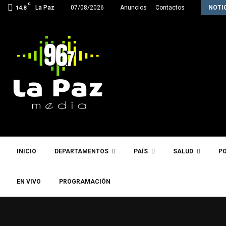
C
Inter Star Rush hace historia y clasifica…
La Paz
07/08/2026
Anuncios
Contactos
NOTI
14.8
INICIO
DEPARTAMENTOS
PAÍS
SALUD
PO
EN VIVO
PROGRAMACIÓN