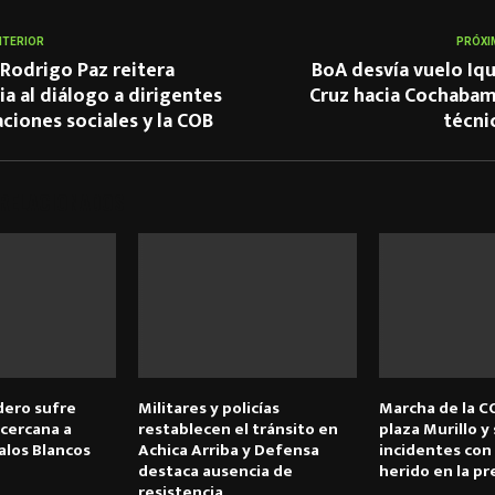
NTERIOR
PRÓXI
Rodrigo Paz reitera
BoA desvía vuelo Iq
a al diálogo a dirigentes
Cruz hacia Cochabam
ciones sociales y la COB
técni
 RELACIONADOS
ero sufre
Militares y policías
Marcha de la CO
 cercana a
restablecen el tránsito en
plaza Murillo y
alos Blancos
Achica Arriba y Defensa
incidentes con 
destaca ausencia de
herido en la pr
resistencia