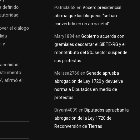
a definido
Patrick658
en
Vocero presidencial
autoridad.
afirma que los bloqueos “se han
convertido en un arma letal”
ver el diálogo
lida
Mary1884
en
Gobierno acuerda con
a y
gremiales descartar el SIETE-RG y el
monotributo del 5%; sector suspende
sus protestas
 Paceñidad
nstrumento
Melissa2766
en
Senado aprueba
”, afirmó el
abrogación de Ley 1720 y devuelve
norma a Diputados en medio de
protestas
Bryant4039
en
Diputados aprueban la
abrogación de la Ley 1720 de
Reconversión de Tierras