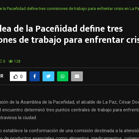
la Paceñidad define tres comisiones de trabajo para enfrentar crisis en La P
ea de la Paceñidad define tres
nes de trabajo para enfrentar cri
0
128
IR
0
sión de la Asamblea de la Paceñidad, el alcalde de La Paz, César Doc
 encuentro determinó tres puntos centrales de trabajo para enfrenta
atraviesa la ciudad.
to establece la conformación de una comisión destinada a la atenció
o de productos esenciales como alimentos, medicamentos, oxígen