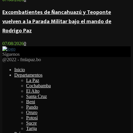
Excombatientes de Ñancahuazú y Teoponte
vuelven a la Parada Militar bajo el mando de
Rodrigo Paz
07/08/2026
0
Síguenos
Facebook
Twitter
Instagram
Youtube
Email
Twitch
Whatsapp
@2022 - fmlapaz.bo
Inicio
Departamentos
La Paz
Cochabamba
El Alto
Santa Cruz
Beni
Pando
Oruro
Potosí
Sucre
Tarija