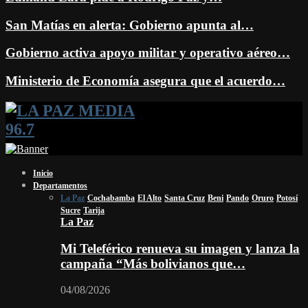
San Matías en alerta: Gobierno apunta al…
Gobierno activa apoyo militar y operativo aéreo…
Ministerio de Economía asegura que el acuerdo…
Facebook
Twitter
Instagram
Youtube
Email
Twitch
Whatsapp
Inicio
Departamentos
La Paz
Cochabamba
El Alto
Santa Cruz
Beni
Pando
Oruro
Potosí
Sucre
Tarija
La Paz
Mi Teleférico renueva su imagen y lanza la
campaña “Más bolivianos que…
04/08/2026