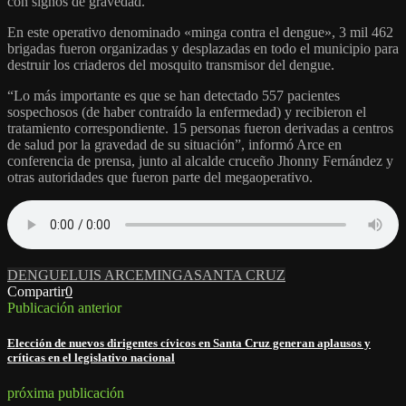
con signos de gravedad.
En este operativo denominado «minga contra el dengue», 3 mil 462
brigadas fueron organizadas y desplazadas en todo el municipio para
destruir los criaderos del mosquito transmisor del dengue.
“Lo más importante es que se han detectado 557 pacientes
sospechosos (de haber contraído la enfermedad) y recibieron el
tratamiento correspondiente. 15 personas fueron derivadas a centros
de salud por la gravedad de su situación”, informó Arce en
conferencia de prensa, junto al alcalde cruceño Jhonny Fernández y
otras autoridades que fueron parte del megaoperativo.
DENGUE
LUIS ARCE
MINGA
SANTA CRUZ
Compartir
0
Publicación anterior
Elección de nuevos dirigentes cívicos en Santa Cruz generan aplausos y
críticas en el legislativo nacional
próxima publicación