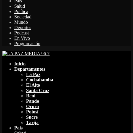
País
Salud
Política
Sociedad
Mundo
Deportes
Podcast
En Vivo
Programación
Facebook
Twitter
Instagram
Youtube
Email
Twitch
Whatsapp
Inicio
Departamentos
La Paz
Cochabamba
El Alto
Santa Cruz
Beni
Pando
Oruro
Potosí
Sucre
Tarija
País