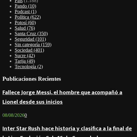
País
(1.188)
Pando
(10)
Podcast
(1)
Política
(622)
Potosí
(60)
Salud
(76)
Santa Cruz
(350)
Seguridad
(101)
Sin categoría
(159)
Sociedad
(401)
Sucre
(42)
Tarija
(49)
Tecnología
(2)
Publicaciones Recientes
Fallece Jorge Messi, el hombre que acompañó a
Lionel desde sus inicios
08/08/2026
0
Inter Star Rush hace historia y clasifica a la final de