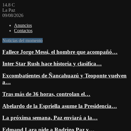
14.8
C
La Paz
09/08/2026
Anuncios
Contactos
Noticias del momento
Fallece Jorge Messi, el hombre que acompañó…
Inter Star Rush hace historia y clasifica…
Excombatientes de Ñancahuazú y Teoponte vuelven
a…
Tras más de 36 horas, controlan el…
Abelardo de la Espriella asume la Presidencia…
La próxima semana, Paz enviará a la…
Edmand Lara pide a Rodrigo Paz y…