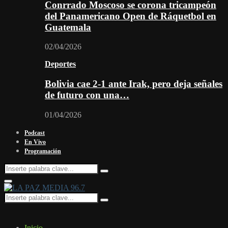
Conrrado Moscoso se corona tricampeón
del Panamericano Open de Ráquetbol en
Guatemala
02/04/2026
Deportes
Bolivia cae 2-1 ante Irak, pero deja señales
de futuro con una…
01/04/2026
Podcast
En Vivo
Programación
Search
Search
for:
Facebook
Twitter
Instagram
Youtube
Email
Twitch
Whatsapp
Primary
Menu
Search
Search
for:
Inicio