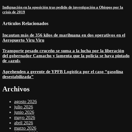
Indignación en la oposición tras pedido de investigación a Obispos por la
crisis de 2019
Artículos Relacionados
Incautan más de 356 kilos de marihuana en dos operativos en el
Aeropuerto Viru Viru
Transporte pesado cruceño se suma a la lucha por la liberación
del gobernador Camacho y lamenta que la policía se haya pintado
de «azul»
Aprehenden a gerente de YPFB Logística por el caso “gasolina
desestabilizada”
Archivos
agosto 2026
julio 2026
junio 2026
mayo 2026
abril 2026
marzo 2026