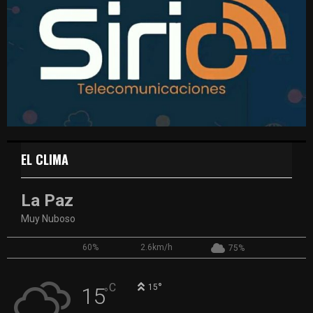
EL CLIMA
La Paz
Muy Nuboso
60%
2.6km/h
75%
°
C
15
15
°