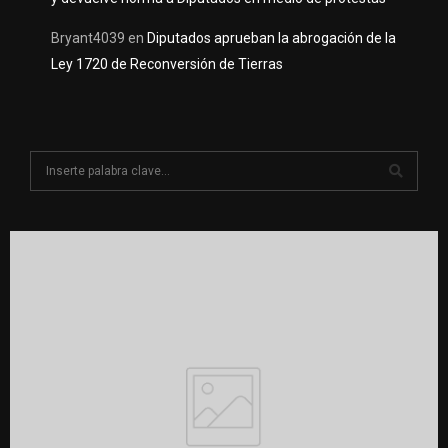
Bryant4039
en
Diputados aprueban la abrogación de la
Ley 1720 de Reconversión de Tierras
S
e
a
S
r
c
E
h
f
A
o
r
R
:
C
H