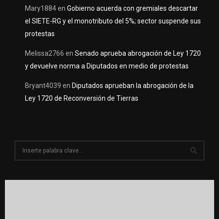
Mary1884
en
Gobierno acuerda con gremiales descartar
el SIETE-RG y el monotributo del 5%; sector suspende sus
protestas
Melissa2766
en
Senado aprueba abrogación de Ley 1720
y devuelve norma a Diputados en medio de protestas
Bryant4039
en
Diputados aprueban la abrogación de la
Ley 1720 de Reconversión de Tierras
S
e
a
S
r
c
E
h
f
A
o