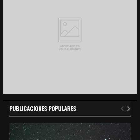
r
R
:
C
H
PUBLICACIONES POPULARES