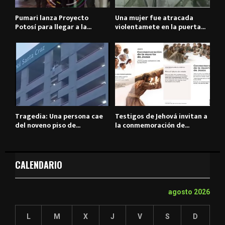
Pumari lanza Proyecto
Una mujer fue atracada
Potosí para llegar a la...
violentamete en la puerta...
Tragedia: Una persona cae
Testigos de Jehová invitan a
del noveno piso de...
la conmemoración de...
CALENDARIO
agosto 2026
L
M
X
J
V
S
D