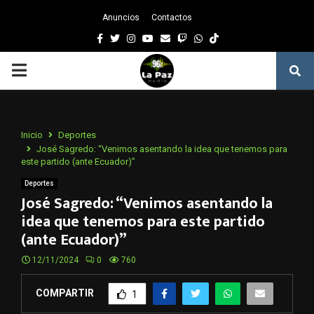
Anuncios
Contactos
Facebook
Twitter
Instagram
Youtube
Email
Twitch
Whatsapp
PRIMARY
MENU
Inicio
Deportes
José Sagredo: “Venimos asentando la idea que tenemos para
este partido (ante Ecuador)”
Deportes
José Sagredo: “Venimos asentando la
idea que tenemos para este partido
(ante Ecuador)”
12/11/2024
0
760
COMPARTIR
1