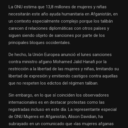
La ONU estima que 13,8 millones de mujeres y niñas
necesitarán este año ayuda humanitaria en Afganistán, en
un contexto especialmente complejo porque los talibán
carecen d relaciones diplomáticas con otros países y
siguen siendo objeto de sanciones por parte de los
principales bloques occidentales.
De hecho, la Unión Europea anunció el lunes sanciones
contra ministro afgano Mohamed Jalid Hanafi por la
restricción a la libertad de las mujeres y niñas, limitando su
libertad de expresión y emitiendo castigos contra aquellas
que no respeten los edictos del régimen taliban.
Sin embargo, en lo que sí coinciden los observadores
internacionales es en destacar protestas como las
registradas incluso en este día. La representante especial
de ONU Mujeres en Afganistán, Alison Davidian, ha
subrayado en un comunicado que «las mujeres afganas