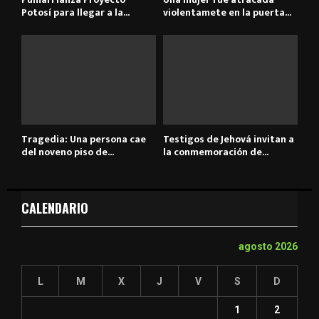
Potosí para llegar a la...
violentamete en la puerta...
Tragedia: Una persona cae
Testigos de Jehová invitan a
del noveno piso de...
la conmemoración de...
CALENDARIO
agosto 2026
L
M
X
J
V
S
D
1
2