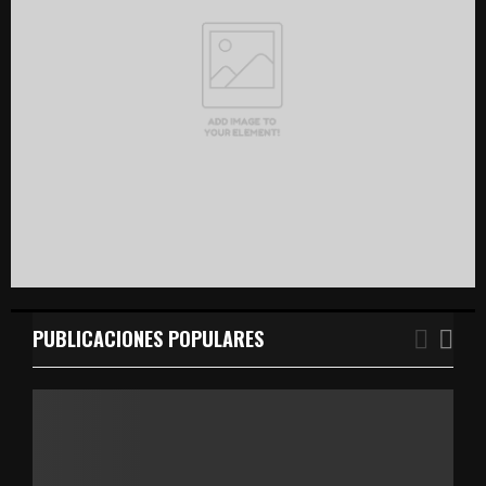
:
C
H
PUBLICACIONES POPULARES