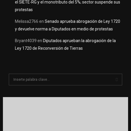
el SIETE-RG y el monotributo del 5%; sector suspende sus
protestas
Melissa2766
en
Senado aprueba abrogación de Ley 1720
y devuelve norma a Diputados en medio de protestas
Bryant4039
en
Diputados aprueban la abrogación de la
Ley 1720 de Reconversión de Tierras
S
e
a
S
r
c
E
h
f
A
o
r
R