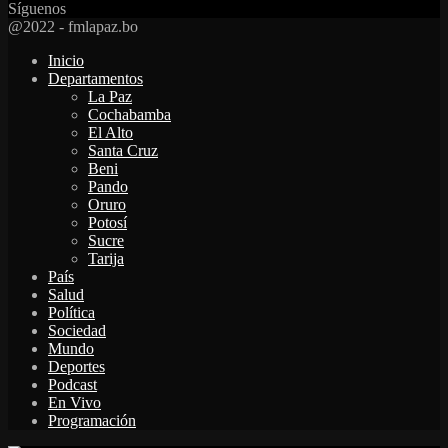
Síguenos
Facebook
Twitter
Instagram
Youtube
Email
Twitch
Whatsapp
@2022 - fmlapaz.bo
Inicio
Departamentos
La Paz
Cochabamba
El Alto
Santa Cruz
Beni
Pando
Oruro
Potosí
Sucre
Tarija
País
Salud
Política
Sociedad
Mundo
Deportes
Podcast
En Vivo
Programación