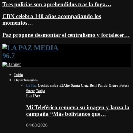
Tres policías son aprehendidos tras la fuga…
CBN celebra 140 años acompañando los
momentos…
Paz propone desmontar el centralismo y fortalecer…
Facebook
Twitter
Instagram
Youtube
Email
Twitch
Whatsapp
Inicio
Departamentos
La Paz
Cochabamba
El Alto
Santa Cruz
Beni
Pando
Oruro
Potosí
Sucre
Tarija
La Paz
Mi Teleférico renueva su imagen y lanza la
campaña “Más bolivianos que…
04/08/2026