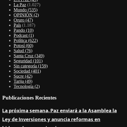
La Paz
(1.027)
Mundo
(535)
OPINIÓN
(2)
Oruro
(47)
País
(1.187)
Pando
(10)
Podcast
(1)
Política
(622)
Potosí
(60)
Salud
(76)
Santa Cruz
(349)
Seguridad
(101)
Sin categoría
(159)
Sociedad
(401)
Sucre
(42)
Tarija
(49)
Tecnología
(2)
Publicaciones Recientes
La próxima semana, Paz enviará a la Asamblea la
Ley de Inversiones y anuncia reformas en