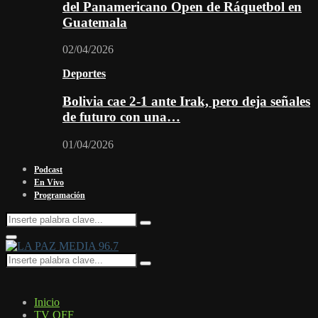
del Panamericano Open de Ráquetbol en
Guatemala
02/04/2026
Deportes
Bolivia cae 2-1 ante Irak, pero deja señales
de futuro con una…
01/04/2026
Podcast
En Vivo
Programación
Search
Search
for:
Facebook
Twitter
Instagram
Youtube
Email
Twitch
Whatsapp
Primary
Menu
Search
Search
for:
Inicio
TV OFF