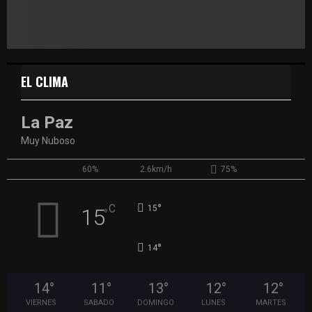
EL CLIMA
La Paz
Muy Nuboso
60%
2.6km/h
75%
°
C
15
15
°
°
14
14
°
11
°
13
°
12
°
12
°
VIERNES
SABADO
DOMINGO
LUNES
MARTES