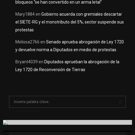
bloqueos “se han convertido en un arma letal”
Mary1884
en
Gobierno acuerda con gremiales descartar
el SIETE-RG y el monotributo del 5%; sector suspende sus
protestas
Melissa2766
en
Senado aprueba abrogación de Ley 1720
y devuelve norma a Diputados en medio de protestas
Bryant4039
en
Diputados aprueban la abrogación de la
Ley 1720 de Reconversión de Tierras
S
e
a
S
r
c
E
h