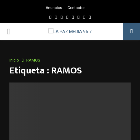
Anuncios
Contactos
Facebook
Twitter
Instagram
Youtube
Email
Twitch
Whatsapp
PRIMARY
MENU
Inicio
RAMOS
Etiqueta : RAMOS