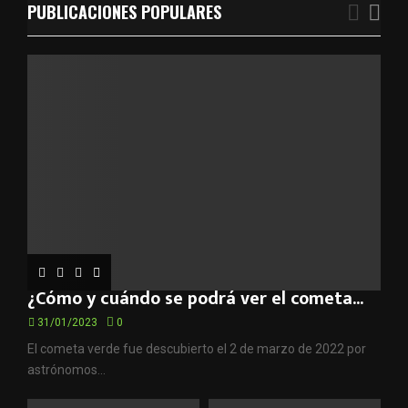
f
PUBLICACIONES POPULARES
A
o
r
R
:
C
H
¿Cómo y cuándo se podrá ver el cometa...
31/01/2023
0
El cometa verde fue descubierto el 2 de marzo de 2022 por
astrónomos...