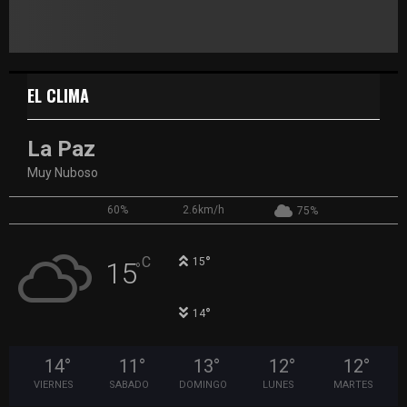
EL CLIMA
La Paz
Muy Nuboso
60%
2.6km/h
75%
°
C
15
15
°
°
14
14
°
11
°
13
°
12
°
12
°
VIERNES
SABADO
DOMINGO
LUNES
MARTES