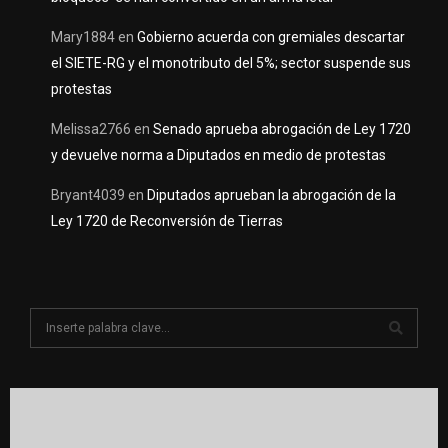
Mary1884
en
Gobierno acuerda con gremiales descartar
el SIETE-RG y el monotributo del 5%; sector suspende sus
protestas
Melissa2766
en
Senado aprueba abrogación de Ley 1720
y devuelve norma a Diputados en medio de protestas
Bryant4039
en
Diputados aprueban la abrogación de la
Ley 1720 de Reconversión de Tierras
S
e
a
S
r
c
E
h
f
A