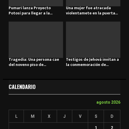
Pumari lanza Proyecto
Una mujer fue atracada
Potosí para llegar a la...
violentamete en la puerta...
Tragedia: Una persona cae
Testigos de Jehová invitan a
del noveno piso de...
la conmemoración de...
CALENDARIO
agosto 2026
L
M
X
J
V
S
D
1
2