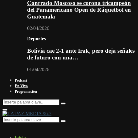
Conrrado Moscoso se corona tricampeón
del Panamericano Open de Ráquetbol en
Guatemala
02/04/2026
Deportes
Bolivia cae 2-1 ante Irak, pero deja señales
de futuro con una…
01/04/2026
Podcast
En Vivo
Programación
Search
Search
for:
Facebook
Twitter
Instagram
Youtube
Email
Twitch
Whatsapp
Primary
Menu
Search
Search
for:
Inicio