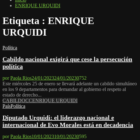
ENRIQUE URQUIDI
Etiqueta : ENRIQUE
URQUIDI
Política
Cabildo nacional exigirá que cese la persecución
política
por
Paola Rios
24/01/2023
24/01/2023
0
752
Este miércoles 25 de enero se llevará adelante un cabildo simultáneo
en los 9 departamentos para demandar al gobierno el respeto al
estado de derecho...
CABILDO
CC
ENRIQUE URQUIDI
País
Política
Diputado Urquidi: el liderazgo nacional e
internacional de Evo Morales está en decadencia
por
Paola Rios
10/01/2023
10/01/2023
0
595