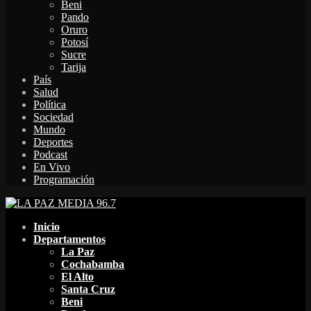
Beni
Pando
Oruro
Potosí
Sucre
Tarija
País
Salud
Política
Sociedad
Mundo
Deportes
Podcast
En Vivo
Programación
Facebook
Twitter
Instagram
Youtube
Email
Twitch
Whatsapp
Inicio
Departamentos
La Paz
Cochabamba
El Alto
Santa Cruz
Beni