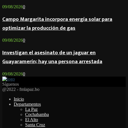
09/08/2026
0
Campo Margarita incorpora energía solar para
optimizar la producción de gas
09/08/2026
0
Investigan el asesinato de un jaguar en
Guayaramerín; hay una persona arrestada
09/08/2026
0
Síguenos
Facebook
Twitter
Instagram
Youtube
Email
Twitch
Whatsapp
@2022 - fmlapaz.bo
Inicio
Departamentos
La Paz
Cochabamba
El Alto
Santa Cruz