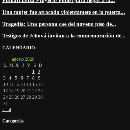
Pumari lanza Proyecto Potosí para llegar a la...
Una mujer fue atracada violentamete en la puerta...
Tragedia: Una persona cae del noveno piso de...
Testigos de Jehová invitan a la conmemoración de...
CALENDARIO
agosto 2026
L
M
X
J
V
S
D
1
2
3
4
5
6
7
8
9
10
11
12
13
14
15
16
17
18
19
20
21
22
23
24
25
26
27
28
29
30
31
« Jul
Categorías