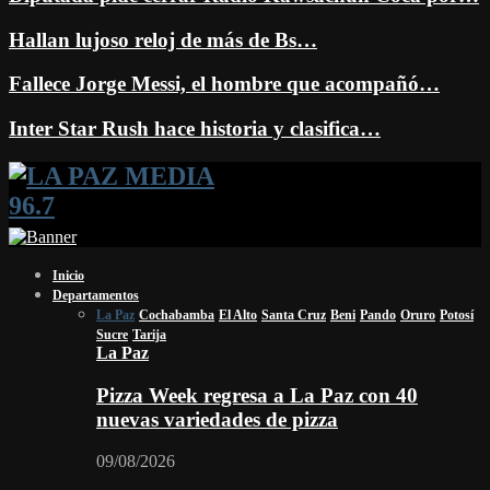
Hallan lujoso reloj de más de Bs…
Fallece Jorge Messi, el hombre que acompañó…
Inter Star Rush hace historia y clasifica…
Facebook
Twitter
Instagram
Youtube
Email
Twitch
Whatsapp
Inicio
Departamentos
La Paz
Cochabamba
El Alto
Santa Cruz
Beni
Pando
Oruro
Potosí
Sucre
Tarija
La Paz
Pizza Week regresa a La Paz con 40
nuevas variedades de pizza
09/08/2026