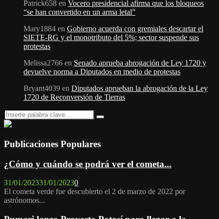
Patrick658
en
Vocero presidencial afirma que los bloqueos
“se han convertido en un arma letal”
Mary1884
en
Gobierno acuerda con gremiales descartar el
SIETE-RG y el monotributo del 5%; sector suspende sus
protestas
Melissa2766
en
Senado aprueba abrogación de Ley 1720 y
devuelve norma a Diputados en medio de protestas
Bryant4039
en
Diputados aprueban la abrogación de la Ley
1720 de Reconversión de Tierras
Search
Search
for:
Publicaciones Populares
¿Cómo y cuándo se podrá ver el cometa...
31/01/2023
31/01/2023
0
El cometa verde fue descubierto el 2 de marzo de 2022 por
astrónomos...