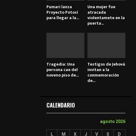
Pumari lanza
Una mujer fue
Proyecto Potosí
atracada
para llegar a la...
violentamete en la
puerta...
Tragedia: Una
Testigos de Jehová
persona cae del
invitan a la
noveno piso de...
conmemoración
de...
CALENDARIO
agosto 2026
L
M
X
J
V
S
D