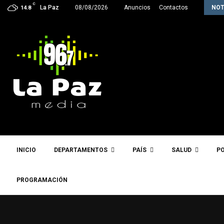
C
Inter Star Rush hace historia y clasifica…
La Paz
08/08/2026
Anuncios
Contactos
NOT
14.8
INICIO
DEPARTAMENTOS
PAÍS
SALUD
PO
PROGRAMACIÓN