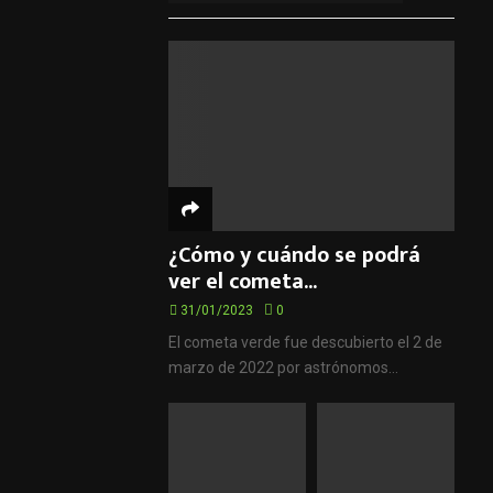
¿Cómo y cuándo se podrá
ver el cometa...
31/01/2023
0
El cometa verde fue descubierto el 2 de
marzo de 2022 por astrónomos...