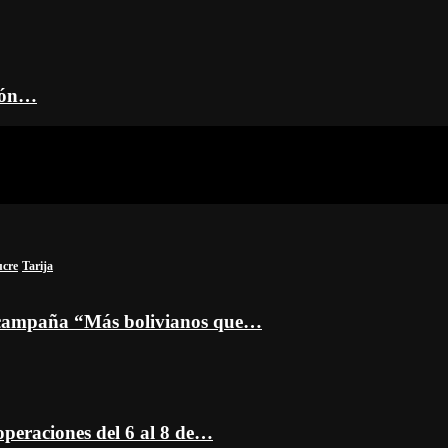
ción…
ucre
Tarija
a campaña “Más bolivianos que…
peraciones del 6 al 8 de…