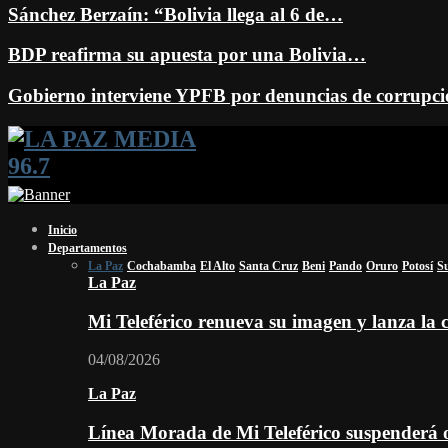
Sánchez Berzaín: “Bolivia llega al 6 de…
BDP reafirma su apuesta por una Bolivia…
Gobierno interviene YPFB por denuncias de corrup
Facebook
Twitter
Instagram
Youtube
Email
Twitch
Whatsapp
Inicio
Departamentos
La Paz
Cochabamba
El Alto
Santa Cruz
Beni
Pando
Oruro
Potosí
S
La Paz
Mi Teleférico renueva su imagen y lanza l
04/08/2026
La Paz
Línea Morada de Mi Teleférico suspenderá o