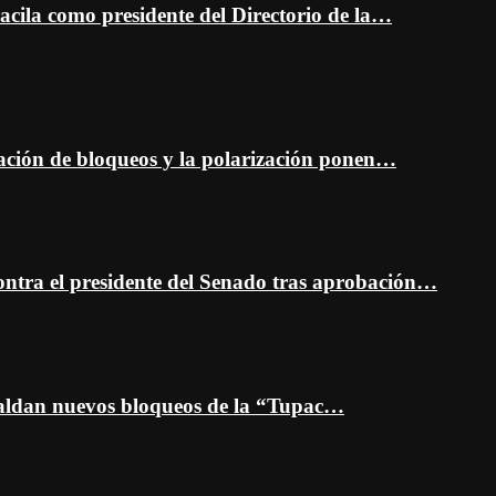
cila como presidente del Directorio de la…
ción de bloqueos y la polarización ponen…
ontra el presidente del Senado tras aprobación…
spaldan nuevos bloqueos de la “Tupac…