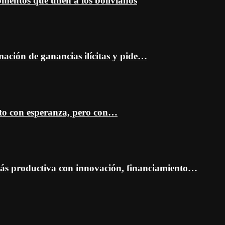
entos que unen a los bolivianos
mación de ganancias ilícitas y pide…
sto con esperanza, pero con…
ás productiva con innovación, financiamiento…