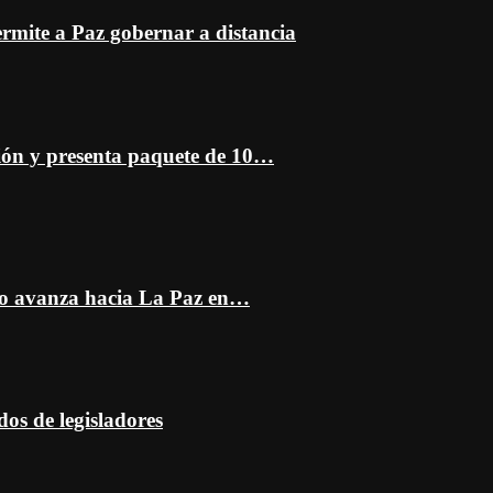
mite a Paz gobernar a distancia
ción y presenta paquete de 10…
do avanza hacia La Paz en…
dos de legisladores