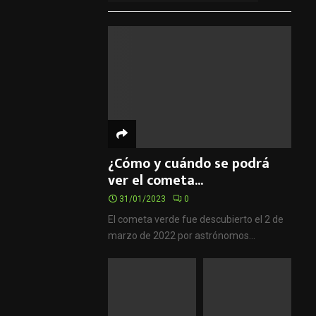
¿Cómo y cuándo se podrá
ver el cometa...
31/01/2023
0
El cometa verde fue descubierto el 2 de
marzo de 2022 por astrónomos...