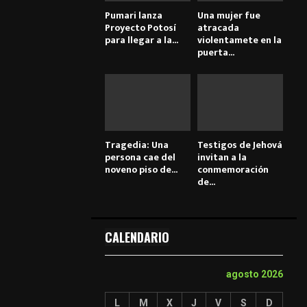
Pumari lanza
Una mujer fue
Proyecto Potosí
atracada
para llegar a la...
violentamete en la
puerta...
Tragedia: Una
Testigos de Jehová
persona cae del
invitan a la
noveno piso de...
conmemoración
de...
CALENDARIO
agosto 2026
L
M
X
J
V
S
D