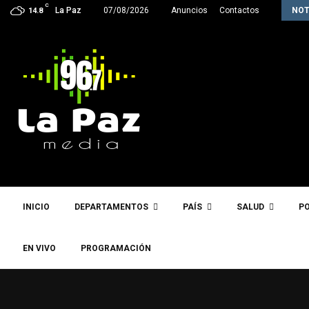
C
La próxima semana, Paz enviará a la…
La Paz
07/08/2026
Anuncios
Contactos
NOT
14.8
INICIO
DEPARTAMENTOS
PAÍS
SALUD
PO
EN VIVO
PROGRAMACIÓN