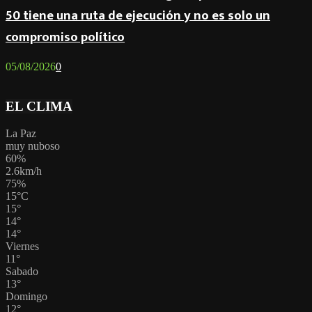
50 tiene una ruta de ejecución y no es solo un
compromiso político
05/08/2026
0
EL CLIMA
La Paz
muy nuboso
60%
2.6km/h
75%
15
°
C
15
°
14
°
14
°
Viernes
11
°
Sabado
13
°
Domingo
12
°