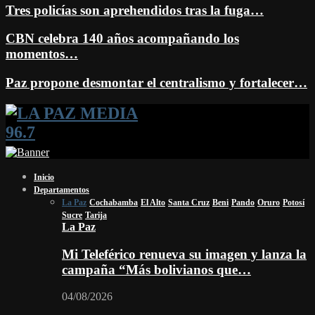
Tres policías son aprehendidos tras la fuga…
CBN celebra 140 años acompañando los
momentos…
Paz propone desmontar el centralismo y fortalecer…
Facebook
Twitter
Instagram
Youtube
Email
Twitch
Whatsapp
Inicio
Departamentos
La Paz
Cochabamba
El Alto
Santa Cruz
Beni
Pando
Oruro
Potosí
Sucre
Tarija
La Paz
Mi Teleférico renueva su imagen y lanza la
campaña “Más bolivianos que…
04/08/2026