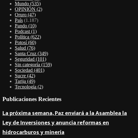
Mundo
(535)
OPINIÓN
(2)
Oruro
(47)
País
(1.187)
Pando
(10)
Podcast
(1)
Política
(622)
Potosí
(60)
Salud
(76)
Santa Cruz
(349)
Seguridad
(101)
Sin categoría
(159)
Sociedad
(401)
Sucre
(42)
Tarija
(49)
Tecnología
(2)
Publicaciones Recientes
La próxima semana, Paz enviará a la Asamblea la
Ley de Inversiones y anuncia reformas en
hidrocarburos y minería