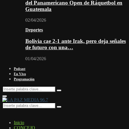
del Panamericano Open de Ráquetbol en
Guatemala
02/04/2026
Deportes
Bolivia cae 2-1 ante Irak, pero deja señales
de futuro con una…
01/04/2026
Podcast
En Vivo
Programación
Search
Search
for:
Facebook
Twitter
Instagram
Youtube
Email
Twitch
Whatsapp
Primary
Menu
Search
Search
for:
Inicio
CONCEJO