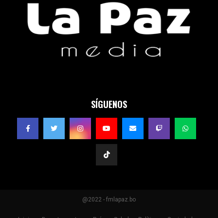
SÍGUENOS
@2022 - fmlapaz.bo