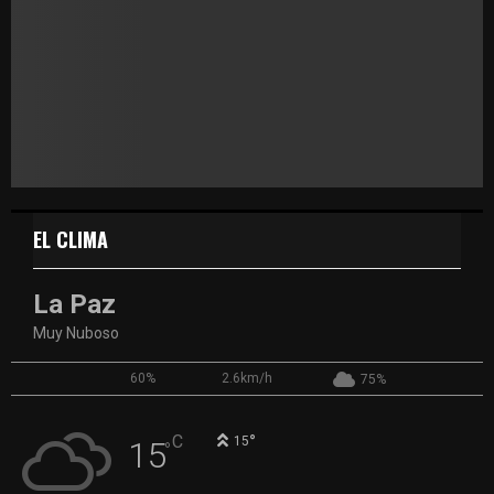
EL CLIMA
La Paz
Muy Nuboso
60%
2.6km/h
75%
°
C
15
15
°