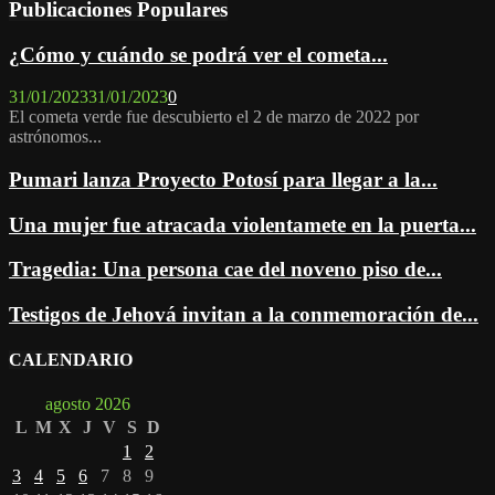
Publicaciones Populares
¿Cómo y cuándo se podrá ver el cometa...
31/01/2023
31/01/2023
0
El cometa verde fue descubierto el 2 de marzo de 2022 por
astrónomos...
Pumari lanza Proyecto Potosí para llegar a la...
Una mujer fue atracada violentamete en la puerta...
Tragedia: Una persona cae del noveno piso de...
Testigos de Jehová invitan a la conmemoración de...
CALENDARIO
agosto 2026
L
M
X
J
V
S
D
1
2
3
4
5
6
7
8
9