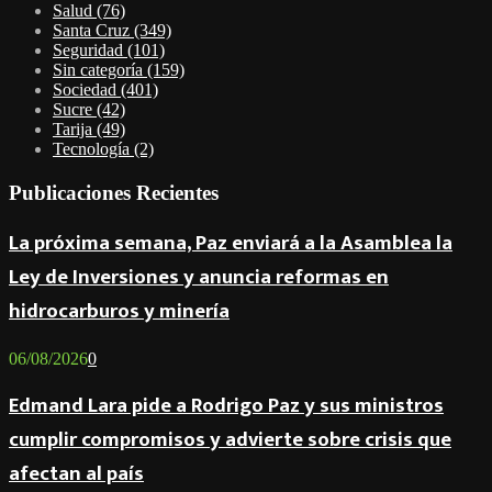
Salud
(76)
Santa Cruz
(349)
Seguridad
(101)
Sin categoría
(159)
Sociedad
(401)
Sucre
(42)
Tarija
(49)
Tecnología
(2)
Publicaciones Recientes
La próxima semana, Paz enviará a la Asamblea la
Ley de Inversiones y anuncia reformas en
hidrocarburos y minería
06/08/2026
0
Edmand Lara pide a Rodrigo Paz y sus ministros
cumplir compromisos y advierte sobre crisis que
afectan al país