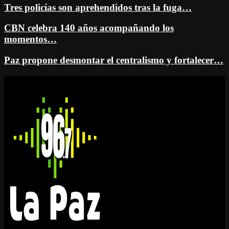
Tres policías son aprehendidos tras la fuga…
CBN celebra 140 años acompañando los
momentos…
Paz propone desmontar el centralismo y fortalecer…
Facebook
Twitter
Instagram
Youtube
Email
Twitch
Whatsapp