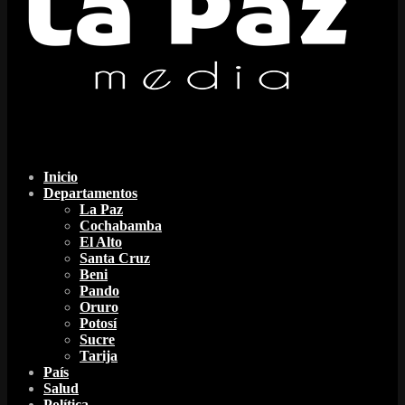
Facebook
Twitter
Instagram
Youtube
Email
Twitch
Whatsapp
Inicio
Departamentos
La Paz
Cochabamba
El Alto
Santa Cruz
Beni
Pando
Oruro
Potosí
Sucre
Tarija
País
Salud
Política