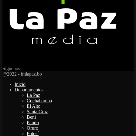
Síguenos
Facebook
Twitter
Instagram
Youtube
Email
Twitch
Whatsapp
@2022 - fmlapaz.bo
Inicio
Departamentos
La Paz
Cochabamba
El Alto
Santa Cruz
Beni
Pando
Oruro
Potosí