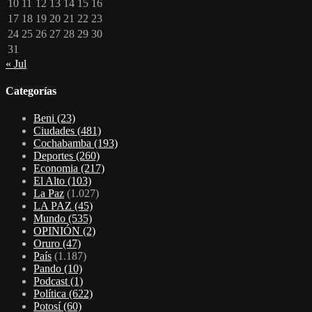
10
11
12
13
14
15
16
17
18
19
20
21
22
23
24
25
26
27
28
29
30
31
« Jul
Categorías
Beni
(23)
Ciudades
(481)
Cochabamba
(193)
Deportes
(260)
Economia
(217)
El Alto
(103)
La Paz
(1.027)
LA PAZ
(45)
Mundo
(535)
OPINIÓN
(2)
Oruro
(47)
País
(1.187)
Pando
(10)
Podcast
(1)
Política
(622)
Potosí
(60)