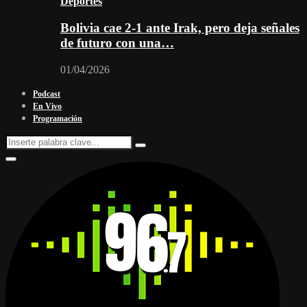
Deportes
Bolivia cae 2-1 ante Irak, pero deja señales
de futuro con una…
01/04/2026
Podcast
En Vivo
Programación
Search
Search
for:
Facebook
Twitter
Instagram
Youtube
Email
Twitch
Whatsapp
Primary
Menu