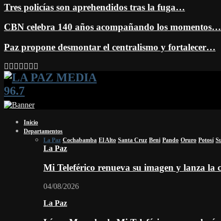
Tres policías son aprehendidos tras la fuga…
CBN celebra 140 años acompañando los momentos…
Paz propone desmontar el centralismo y fortalecer…
Facebook
Twitter
Instagram
Youtube
Email
Twitch
Whatsapp
Inicio
Departamentos
La Paz
Cochabamba
El Alto
Santa Cruz
Beni
Pando
Oruro
Potosí
S
La Paz
Mi Teleférico renueva su imagen y lanza l
04/08/2026
La Paz