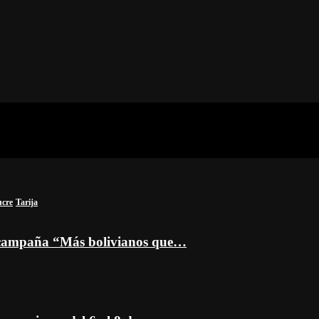
ucre
Tarija
a campaña “Más bolivianos que…