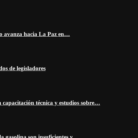
do avanza hacia La Paz en…
dos de legisladores
capacitación técnica y estudios sobre…
a gasolina son insuficientes y…