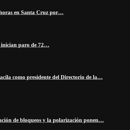
 horas en Santa Cruz por…
z inician paro de 72…
cila como presidente del Directorio de la…
ción de bloqueos y la polarización ponen…