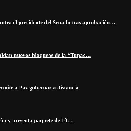
ontra el presidente del Senado tras aprobación…
spaldan nuevos bloqueos de la “Tupac…
mite a Paz gobernar a distancia
ción y presenta paquete de 10…