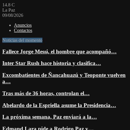
14.8
C
La Paz
09/08/2026
Anuncios
Contactos
Noticias del momento
Fallece Jorge Messi, el hombre que acompañó…
Inter Star Rush hace historia y clasifica…
Excombatientes de Ñancahuazú y Teoponte vuelven
a…
Tras más de 36 horas, controlan el…
Abelardo de la Espriella asume la Presidencia…
La próxima semana, Paz enviará a la…
Edmand Lara pide a Rodrigo Paz y…