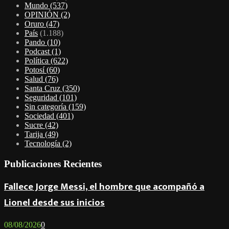
Mundo
(537)
OPINIÓN
(2)
Oruro
(47)
País
(1.188)
Pando
(10)
Podcast
(1)
Política
(622)
Potosí
(60)
Salud
(76)
Santa Cruz
(350)
Seguridad
(101)
Sin categoría
(159)
Sociedad
(401)
Sucre
(42)
Tarija
(49)
Tecnología
(2)
Publicaciones Recientes
Fallece Jorge Messi, el hombre que acompañó a
Lionel desde sus inicios
08/08/2026
0