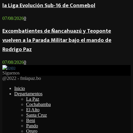
la Liga Evolución Sub-16 de Conmebol
07/08/2026
0
Excombatientes de Ñancahuazú y Teoponte
vuelven a la Parada Militar bajo el mando de
Rodrigo Paz
07/08/2026
0
Síguenos
Facebook
Twitter
Instagram
Youtube
Email
Twitch
Whatsapp
@2022 - fmlapaz.bo
Inicio
Departamentos
La Paz
Cochabamba
El Alto
Santa Cruz
Beni
Pando
Oruro