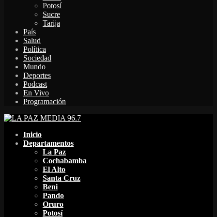
Potosí
Sucre
Tarija
País
Salud
Política
Sociedad
Mundo
Deportes
Podcast
En Vivo
Programación
Facebook
Twitter
Instagram
Youtube
Email
Twitch
Whatsapp
Inicio
Departamentos
La Paz
Cochabamba
El Alto
Santa Cruz
Beni
Pando
Oruro
Potosí