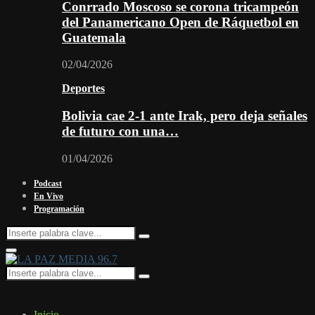
Conrrado Moscoso se corona tricampeón
del Panamericano Open de Ráquetbol en
Guatemala
02/04/2026
Deportes
Bolivia cae 2-1 ante Irak, pero deja señales
de futuro con una…
01/04/2026
Podcast
En Vivo
Programación
Search
Search
for:
Facebook
Twitter
Instagram
Youtube
Email
Twitch
Whatsapp
Primary
Menu
Search
Search
for:
Inicio