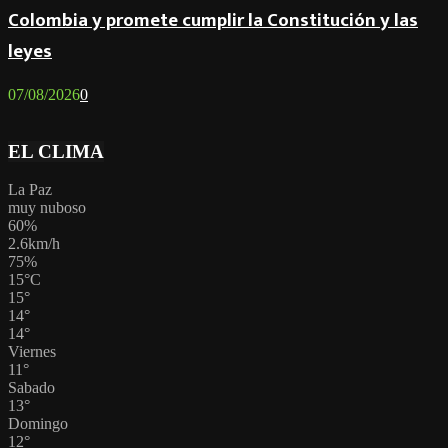
Colombia y promete cumplir la Constitución y las
leyes
07/08/2026
0
EL CLIMA
La Paz
muy nuboso
60%
2.6km/h
75%
15
°
C
15
°
14
°
14
°
Viernes
11
°
Sabado
13
°
Domingo
12
°