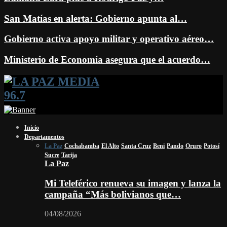
San Matías en alerta: Gobierno apunta al…
Gobierno activa apoyo militar y operativo aéreo…
Ministerio de Economía asegura que el acuerdo…
Facebook
Twitter
Instagram
Youtube
Email
Twitch
Whatsapp
Inicio
Departamentos
La Paz
Cochabamba
El Alto
Santa Cruz
Beni
Pando
Oruro
Potosí
Sucre
Tarija
La Paz
Mi Teleférico renueva su imagen y lanza la
campaña “Más bolivianos que…
04/08/2026