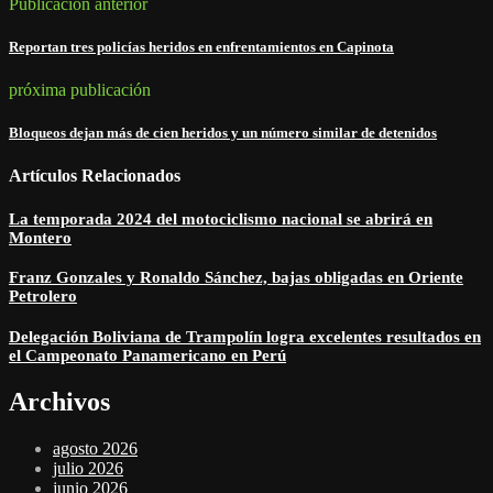
Publicación anterior
Reportan tres policías heridos en enfrentamientos en Capinota
próxima publicación
Bloqueos dejan más de cien heridos y un número similar de detenidos
Artículos Relacionados
La temporada 2024 del motociclismo nacional se abrirá en
Montero
Franz Gonzales y Ronaldo Sánchez, bajas obligadas en Oriente
Petrolero
Delegación Boliviana de Trampolín logra excelentes resultados en
el Campeonato Panamericano en Perú
Archivos
agosto 2026
julio 2026
junio 2026