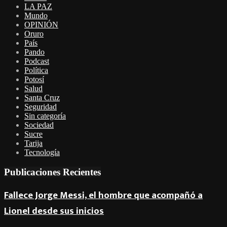
LA PAZ
Mundo
OPINIÓN
Oruro
País
Pando
Podcast
Política
Potosí
Salud
Santa Cruz
Seguridad
Sin categoría
Sociedad
Sucre
Tarija
Tecnología
Publicaciones Recientes
Fallece Jorge Messi, el hombre que acompañó a
Lionel desde sus inicios