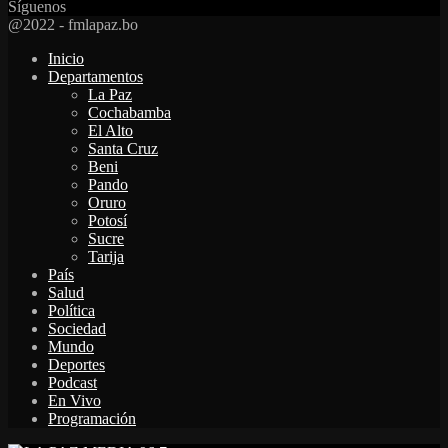
Síguenos
Facebook
Twitter
Instagram
Youtube
Email
Twitch
Whatsapp
@2022 - fmlapaz.bo
Inicio
Departamentos
La Paz
Cochabamba
El Alto
Santa Cruz
Beni
Pando
Oruro
Potosí
Sucre
Tarija
País
Salud
Política
Sociedad
Mundo
Deportes
Podcast
En Vivo
Programación