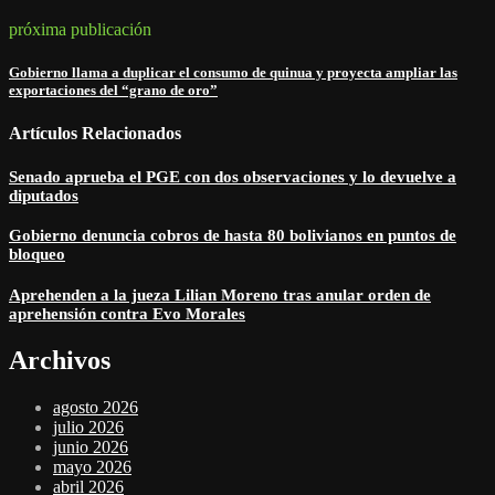
próxima publicación
Gobierno llama a duplicar el consumo de quinua y proyecta ampliar las
exportaciones del “grano de oro”
Artículos Relacionados
Senado aprueba el PGE con dos observaciones y lo devuelve a
diputados
Gobierno denuncia cobros de hasta 80 bolivianos en puntos de
bloqueo
Aprehenden a la jueza Lilian Moreno tras anular orden de
aprehensión contra Evo Morales
Archivos
agosto 2026
julio 2026
junio 2026
mayo 2026
abril 2026