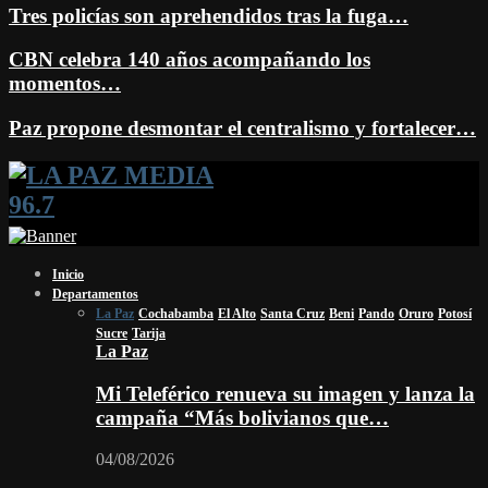
Tres policías son aprehendidos tras la fuga…
CBN celebra 140 años acompañando los
momentos…
Paz propone desmontar el centralismo y fortalecer…
Facebook
Twitter
Instagram
Youtube
Email
Twitch
Whatsapp
Inicio
Departamentos
La Paz
Cochabamba
El Alto
Santa Cruz
Beni
Pando
Oruro
Potosí
Sucre
Tarija
La Paz
Mi Teleférico renueva su imagen y lanza la
campaña “Más bolivianos que…
04/08/2026