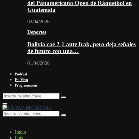
del Panamericano Open de Ráquetbol en
Guatemala
02/04/2026
Deportes
Bolivia cae 2-1 ante Irak, pero deja señales
de futuro con una…
01/04/2026
Podcast
En Vivo
Programación
Search
Search
for:
Facebook
Twitter
Instagram
Youtube
Email
Twitch
Whatsapp
Primary
Menu
Search
Search
for:
Inicio
País