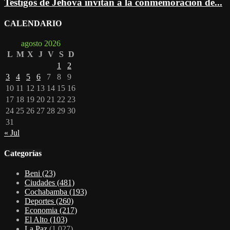
Testigos de Jehová invitan a la conmemoración de...
CALENDARIO
agosto 2026
L
M
X
J
V
S
D
1
2
3
4
5
6
7
8
9
10
11
12
13
14
15
16
17
18
19
20
21
22
23
24
25
26
27
28
29
30
31
« Jul
Categorías
Beni
(23)
Ciudades
(481)
Cochabamba
(193)
Deportes
(260)
Economia
(217)
El Alto
(103)
La Paz
(1.027)