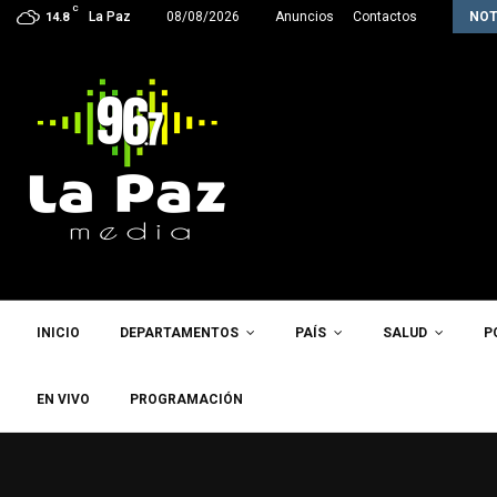
C
Inter Star Rush hace historia y clasifica…
La Paz
08/08/2026
Anuncios
Contactos
NOT
14.8
INICIO
DEPARTAMENTOS
PAÍS
SALUD
P
EN VIVO
PROGRAMACIÓN