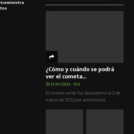
viceministra
ntos
¿Cómo y cuándo se podrá
ver el cometa...
31/01/2023
0
El cometa verde fue descubierto el 2 de
marzo de 2022 por astrónomos...