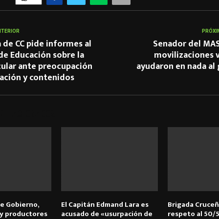
NTERIOR
PRÓXI
 de CC pide informes al
Senador del MAS
de Educación sobre la
movilizaciones 
cular ante preocupación
ayudaron en nada al
cación y contenidos
 RELACIONADOS
e Gobierno,
El Capitán Edmand Lara es
Brigada Cruceñ
y productores
acusado de «usurpación de
respeto al 50/5