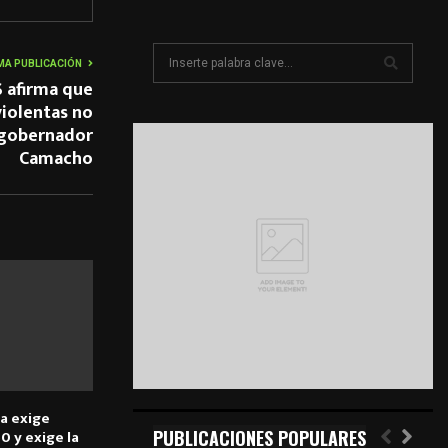
S
MA PUBLICACIÓN
e
 afirma que
a
S
violentas no
r
 gobernador
c
E
Camacho
h
f
A
o
r
R
:
C
H
a exige
PUBLICACIONES POPULARES
0 y exige la