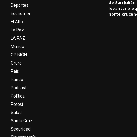
de San Julián
Deportes
levantar bloq
norte cruceñ
Economia
El Alto
La Paz
LA PAZ
Mundo
OPINIÓN
Oruro
País
Pando
Podcast
Política
Potosí
Salud
Santa Cruz
Seguridad