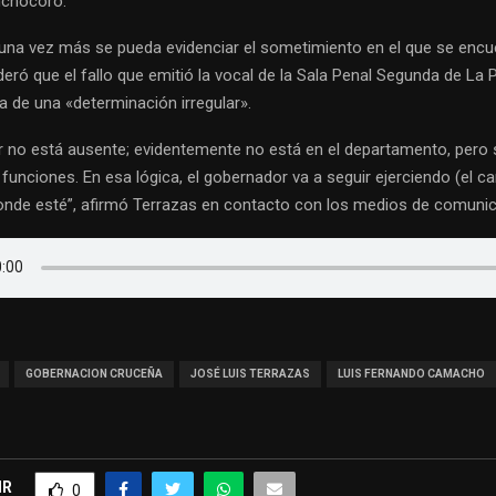
nchocoro.
na vez más se pueda evidenciar el sometimiento en el que se encue
ideró que el fallo que emitió la vocal de la Sala Penal Segunda de La
a de una «determinación irregular».
r no está ausente; evidentemente no está en el departamento, pero 
 funciones. En esa lógica, el gobernador va a seguir ejerciendo (el ca
onde esté”, afirmó Terrazas en contacto con los medios de comunic
GOBERNACION CRUCEÑA
JOSÉ LUIS TERRAZAS
LUIS FERNANDO CAMACHO
IR
0