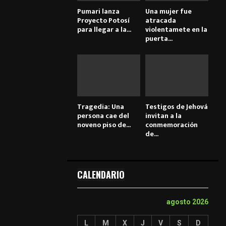
Pumari lanza
Una mujer fue
Proyecto Potosí
atracada
para llegar a la...
violentamete en la
puerta...
Tragedia: Una
Testigos de Jehová
persona cae del
invitan a la
noveno piso de...
conmemoración
de...
CALENDARIO
agosto 2026
L
M
X
J
V
S
D