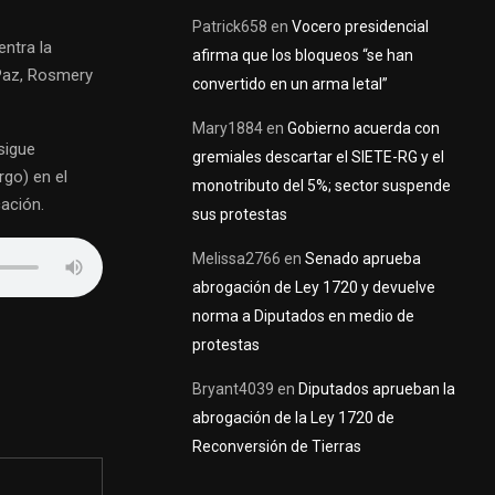
Patrick658
en
Vocero presidencial
ntra la
afirma que los bloqueos “se han
 Paz, Rosmery
convertido en un arma letal”
Mary1884
en
Gobierno acuerda con
sigue
gremiales descartar el SIETE-RG y el
rgo) en el
monotributo del 5%; sector suspende
ación.
sus protestas
Melissa2766
en
Senado aprueba
abrogación de Ley 1720 y devuelve
norma a Diputados en medio de
protestas
Bryant4039
en
Diputados aprueban la
abrogación de la Ley 1720 de
Reconversión de Tierras