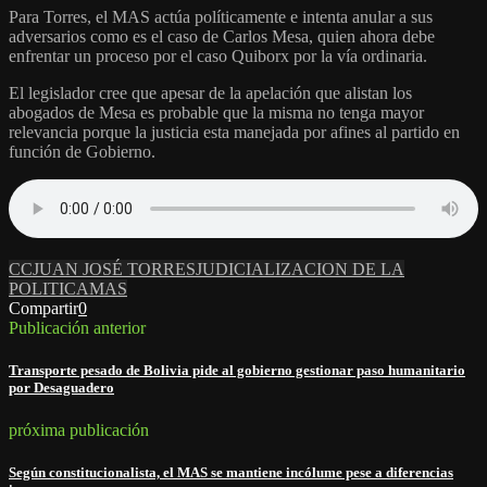
Para Torres, el MAS actúa políticamente e intenta anular a sus
adversarios como es el caso de Carlos Mesa, quien ahora debe
enfrentar un proceso por el caso Quiborx por la vía ordinaria.
El legislador cree que apesar de la apelación que alistan los
abogados de Mesa es probable que la misma no tenga mayor
relevancia porque la justicia esta manejada por afines al partido en
función de Gobierno.
CC
JUAN JOSÉ TORRES
JUDICIALIZACION DE LA
POLITICA
MAS
Compartir
0
Publicación anterior
Transporte pesado de Bolivia pide al gobierno gestionar paso humanitario
por Desaguadero
próxima publicación
Según constitucionalista, el MAS se mantiene incólume pese a diferencias