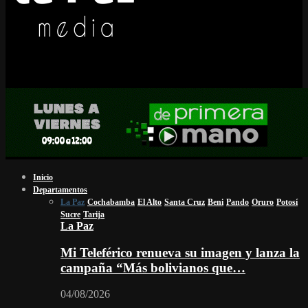
Inicio
Departamentos
La Paz
Cochabamba
El Alto
Santa Cruz
Beni
Pando
Oruro
Potosí
Sucre
Tarija
La Paz
Mi Teleférico renueva su imagen y lanza la
campaña “Más bolivianos que…
04/08/2026