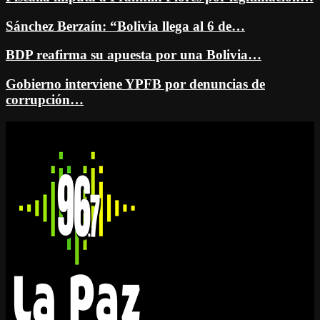
Sánchez Berzaín: “Bolivia llega al 6 de…
BDP reafirma su apuesta por una Bolivia…
Gobierno interviene YPFB por denuncias de
corrupción…
Facebook
Twitter
Instagram
Youtube
Email
Twitch
Whatsapp