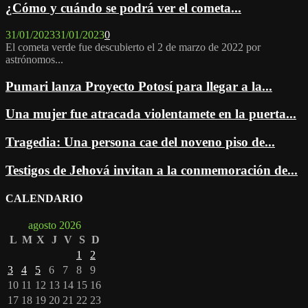
¿Cómo y cuándo se podrá ver el cometa...
31/01/2023
31/01/2023
0
El cometa verde fue descubierto el 2 de marzo de 2022 por
astrónomos...
Pumari lanza Proyecto Potosí para llegar a la...
Una mujer fue atracada violentamete en la puerta...
Tragedia: Una persona cae del noveno piso de...
Testigos de Jehová invitan a la conmemoración de...
CALENDARIO
agosto 2026
L
M
X
J
V
S
D
1
2
3
4
5
6
7
8
9
10
11
12
13
14
15
16
17
18
19
20
21
22
23