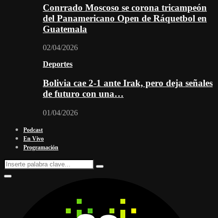
Conrrado Moscoso se corona tricampeón
del Panamericano Open de Ráquetbol en
Guatemala
02/04/2026
Deportes
Bolivia cae 2-1 ante Irak, pero deja señales
de futuro con una…
01/04/2026
Podcast
En Vivo
Programación
Search
Search
for:
Facebook
Twitter
Instagram
Youtube
Email
Twitch
Whatsapp
Primary
Menu