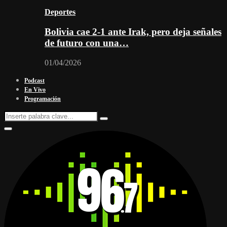
Deportes
Bolivia cae 2-1 ante Irak, pero deja señales
de futuro con una…
01/04/2026
Podcast
En Vivo
Programación
Search
Search
for:
Facebook
Twitter
Instagram
Youtube
Email
Twitch
Whatsapp
Primary
Menu