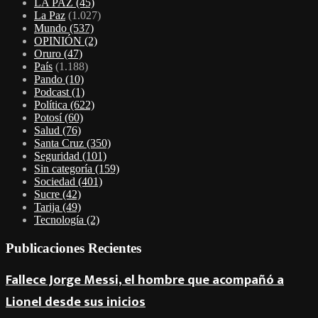
LA PAZ
(45)
La Paz
(1.027)
Mundo
(537)
OPINIÓN
(2)
Oruro
(47)
País
(1.188)
Pando
(10)
Podcast
(1)
Política
(622)
Potosí
(60)
Salud
(76)
Santa Cruz
(350)
Seguridad
(101)
Sin categoría
(159)
Sociedad
(401)
Sucre
(42)
Tarija
(49)
Tecnología
(2)
Publicaciones Recientes
Fallece Jorge Messi, el hombre que acompañó a
Lionel desde sus inicios