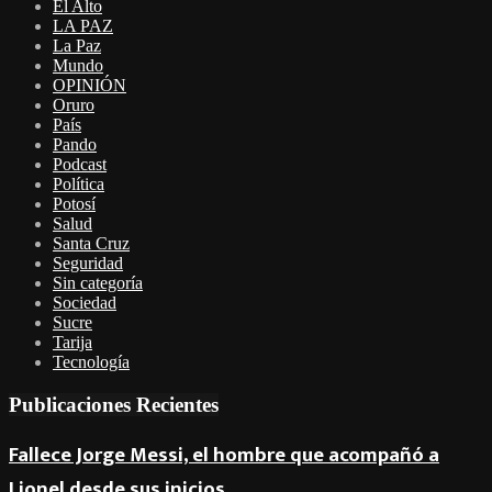
El Alto
LA PAZ
La Paz
Mundo
OPINIÓN
Oruro
País
Pando
Podcast
Política
Potosí
Salud
Santa Cruz
Seguridad
Sin categoría
Sociedad
Sucre
Tarija
Tecnología
Publicaciones Recientes
Fallece Jorge Messi, el hombre que acompañó a
Lionel desde sus inicios