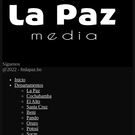
Síguenos
Facebook
Twitter
Instagram
Youtube
Email
Twitch
Whatsapp
@2022 - fmlapaz.bo
Inicio
Departamentos
La Paz
Cochabamba
El Alto
Santa Cruz
Beni
Pando
Oruro
Potosí
Sucre