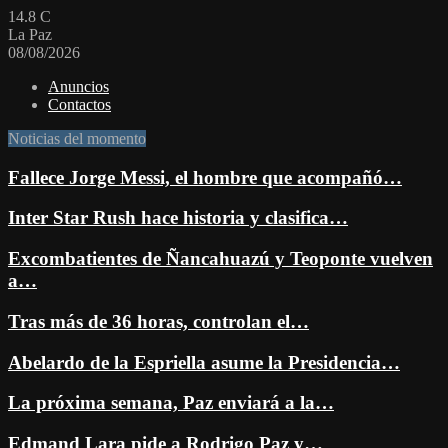
14.8
C
La Paz
08/08/2026
Anuncios
Contactos
Noticias del momento
Fallece Jorge Messi, el hombre que acompañó…
Inter Star Rush hace historia y clasifica…
Excombatientes de Ñancahuazú y Teoponte vuelven
a…
Tras más de 36 horas, controlan el…
Abelardo de la Espriella asume la Presidencia…
La próxima semana, Paz enviará a la…
Edmand Lara pide a Rodrigo Paz y…