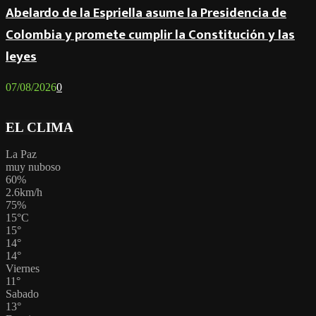
Abelardo de la Espriella asume la Presidencia de
Colombia y promete cumplir la Constitución y las
leyes
07/08/2026
0
EL CLIMA
La Paz
muy nuboso
60%
2.6km/h
75%
15
°
C
15
°
14
°
14
°
Viernes
11
°
Sabado
13
°