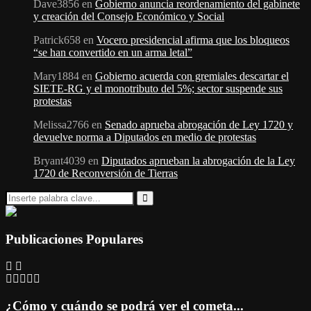
Dave3856
en
Gobierno anuncia reordenamiento del gabinete
y creación del Consejo Económico y Social
Patrick658
en
Vocero presidencial afirma que los bloqueos
“se han convertido en un arma letal”
Mary1884
en
Gobierno acuerda con gremiales descartar el
SIETE-RG y el monotributo del 5%; sector suspende sus
protestas
Melissa2766
en
Senado aprueba abrogación de Ley 1720 y
devuelve norma a Diputados en medio de protestas
Bryant4039
en
Diputados aprueban la abrogación de la Ley
1720 de Reconversión de Tierras
Search
for:
Search
Publicaciones Populares
¿Cómo y cuándo se podrá ver el cometa...