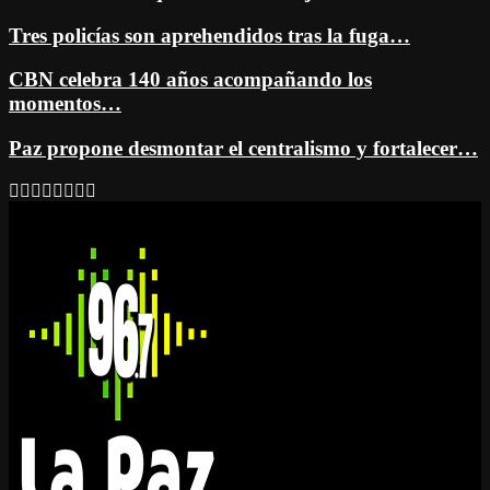
Tres policías son aprehendidos tras la fuga…
CBN celebra 140 años acompañando los
momentos…
Paz propone desmontar el centralismo y fortalecer…
Facebook
Twitter
Instagram
Youtube
Email
Twitch
Whatsapp