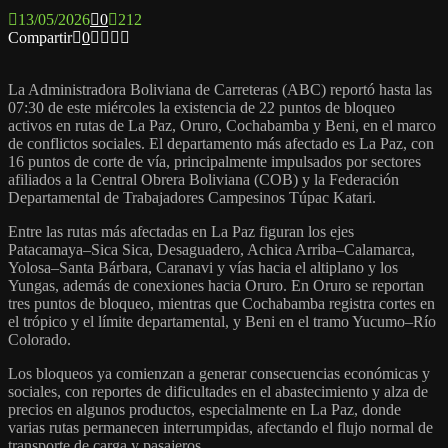
13/05/2026
0
212
Compartir
0
La
Administradora Boliviana de Carreteras
(ABC) reportó hasta las
07:30 de este miércoles la existencia de 22 puntos de bloqueo
activos en rutas de La Paz, Oruro, Cochabamba y Beni, en el marco
de conflictos sociales. El departamento más afectado es La Paz, con
16 puntos de corte de vía, principalmente impulsados por sectores
afiliados a la
Central Obrera Boliviana
(COB) y la Federación
Departamental de Trabajadores Campesinos Túpac Katari.
Entre las rutas más afectadas en La Paz figuran los ejes
Patacamaya–Sica Sica, Desaguadero, Achica Arriba–Calamarca,
Yolosa–Santa Bárbara, Caranavi y vías hacia el altiplano y los
Yungas, además de conexiones hacia Oruro. En Oruro se reportan
tres puntos de bloqueo, mientras que Cochabamba registra cortes en
el trópico y el límite departamental, y Beni en el tramo Yucumo–Río
Colorado.
Los bloqueos ya comienzan a generar consecuencias económicas y
sociales, con reportes de dificultades en el abastecimiento y alza de
precios en algunos productos, especialmente en La Paz, donde
varias rutas permanecen interrumpidas, afectando el flujo normal de
transporte de carga y pasajeros.