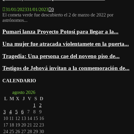
31/01/2023
31/01/2023
0
El cometa verde fue descubierto el 2 de marzo de 2022 por
astrónomos...
Pumari lanza Proyecto Potosí para llegar a la...
Una mujer fue atracada violentamete en la puerta...
Tragedia: Una persona cae del noveno piso de...
Testigos de Jehová invitan a la conmemoración de...
CALENDARIO
agosto 2026
L
M
X
J
V
S
D
1
2
3
4
5
6
7
8
9
10
11
12
13
14
15
16
17
18
19
20
21
22
23
24
25
26
27
28
29
30