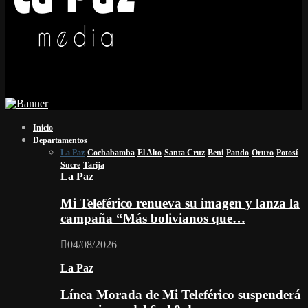
Inicio
Departamentos
La Paz
Cochabamba
El Alto
Santa Cruz
Beni
Pando
Oruro
Potosí
Sucre
Tarija
La Paz
Mi Teleférico renueva su imagen y lanza la
campaña “Más bolivianos que…
04/08/2026
La Paz
Línea Morada de Mi Teleférico suspenderá