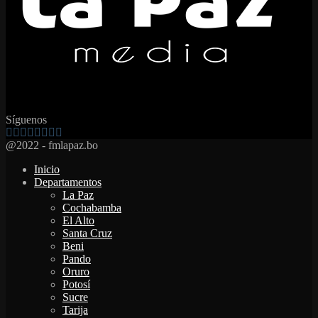
Síguenos
Facebook
Twitter
Instagram
Youtube
Email
Twitch
Whatsapp
@2022 - fmlapaz.bo
Inicio
Departamentos
La Paz
Cochabamba
El Alto
Santa Cruz
Beni
Pando
Oruro
Potosí
Sucre
Tarija