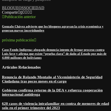
BLOQUEOS
SOCIEDAD
Compartir
0
Publicación anterior
Gonzalo Chávez advierte que los bloqueos agravan la crisis económica y
generan mayor incertidumbre
próxima publicación
Caso Fondo Indígena: abogado denuncia intento de frenar proceso contra
Luis Arce y afirma que existe “prueba clara” de daño al Estado por más de
4.000 millones de bolivianos
Artículos Relacionados
Renuncia de Rolando Montaño al Viceministerio de Seguridad
Ciudadana tras pocos meses en el cargo
Gobierno confirma retorno de la DEA y refuerza cooperación
internacional antidroga
620 casos de violencia intrafamiliar en contra de menores de edad
solo en el primer trimestre del 2023