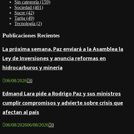
Sin categoría
(159)
Sociedad
(401)
Sucre
(42)
Tarija
(49)
Tecnología
(2)
Publicaciones Recientes
La próxima semana, Paz enviará a la Asamblea la
Ley de Inversiones y anuncia reformas en
hidrocarburos y minería
06/08/2026
0
Edmand Lara pide a Rodrigo Paz y sus ministros
cumplir compromisos y advierte sobre crisis que
afectan al país
06/08/2026
06/08/2026
0