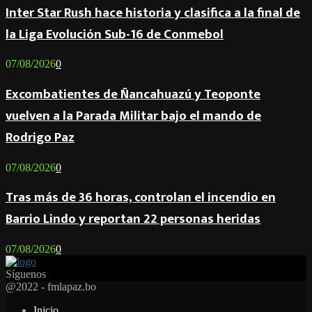
Inter Star Rush hace historia y clasifica a la final de
la Liga Evolución Sub-16 de Conmebol
07/08/2026
0
Excombatientes de Ñancahuazú y Teoponte
vuelven a la Parada Militar bajo el mando de
Rodrigo Paz
07/08/2026
0
Tras más de 36 horas, controlan el incendio en
Barrio Lindo y reportan 22 personas heridas
07/08/2026
0
Síguenos
Facebook
Twitter
Instagram
Youtube
Email
Twitch
Whatsapp
@2022 - fmlapaz.bo
Inicio