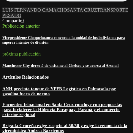
LUIS FERNANDO CAMACHO
SANTA CRUZ
TRANSPORTE
PESADO
Compartir
0
Publicación anterior
Vicepresidente Choquehuanca convoca a la unidad de los bolivianos para
superar intentos de división
próxima publicación
Manchester City derrotó de visitante al Chelsea y se acerca al Arsenal
Artículos Relacionados
ANH precinta tanque de YPFB Logística en Palmasola por
gasolina fuera de norma
Encuentro trinacional en Santa Cruz concluye con propuestas
para fortalecer la Hidrovía Paraguay–Paraná y el comercio
exterior regional
Brigada Cruceña exige respeto al 50/50 y exige la renuncia de la
viceministra Andrea Barrientos