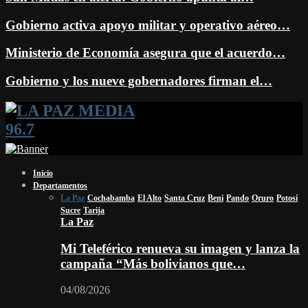
Gobierno activa apoyo militar y operativo aéreo…
Ministerio de Economía asegura que el acuerdo…
Gobierno y los nueve gobernadores firman el…
Facebook
Twitter
Instagram
Youtube
Email
Twitch
Whatsapp
Inicio
Departamentos
La Paz
Cochabamba
El Alto
Santa Cruz
Beni
Pando
Oruro
Potosí
Sucre
Tarija
La Paz
Mi Teleférico renueva su imagen y lanza la
campaña “Más bolivianos que…
04/08/2026