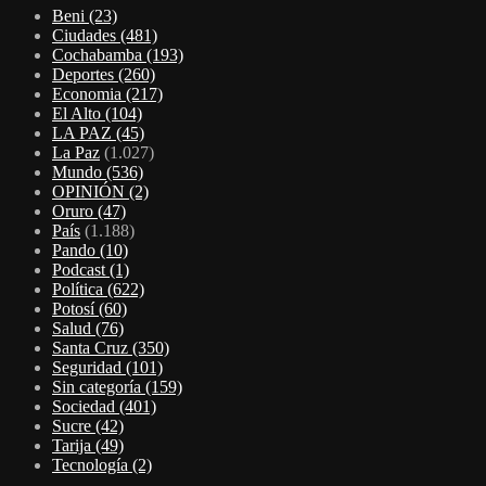
Beni
(23)
Ciudades
(481)
Cochabamba
(193)
Deportes
(260)
Economia
(217)
El Alto
(104)
LA PAZ
(45)
La Paz
(1.027)
Mundo
(536)
OPINIÓN
(2)
Oruro
(47)
País
(1.188)
Pando
(10)
Podcast
(1)
Política
(622)
Potosí
(60)
Salud
(76)
Santa Cruz
(350)
Seguridad
(101)
Sin categoría
(159)
Sociedad
(401)
Sucre
(42)
Tarija
(49)
Tecnología
(2)