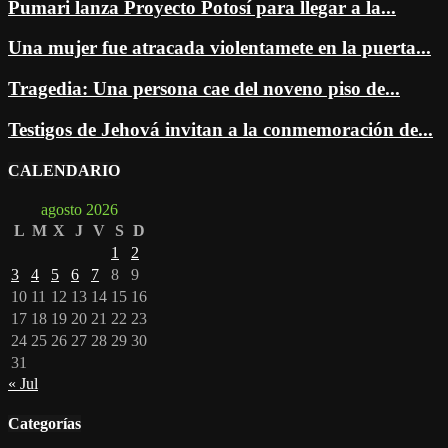
Pumari lanza Proyecto Potosí para llegar a la...
Una mujer fue atracada violentamete en la puerta...
Tragedia: Una persona cae del noveno piso de...
Testigos de Jehová invitan a la conmemoración de...
CALENDARIO
agosto 2026
L
M
X
J
V
S
D
1
2
3
4
5
6
7
8
9
10
11
12
13
14
15
16
17
18
19
20
21
22
23
24
25
26
27
28
29
30
31
« Jul
Categorías