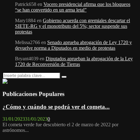
Patrick658
en
Vocero presidencial afirma que los bloqueos
“se han convertido en un arma letal”
Mary1884
en
Gobierno acuerda con gremiales descartar el
SIETE-RG y el monotributo del 5%; sector suspende sus
protestas
Melissa2766
en
Senado aprueba abrogación de Ley 1720 y
devuelve norma a Diputados en medio de protestas
Bryant4039
en
Diputados aprueban la abrogación de la Ley
1720 de Reconversión de Tierras
Search
Search
for:
Publicaciones Populares
¿Cómo y cuándo se podrá ver el cometa...
31/01/2023
31/01/2023
0
El cometa verde fue descubierto el 2 de marzo de 2022 por
astrónomos...