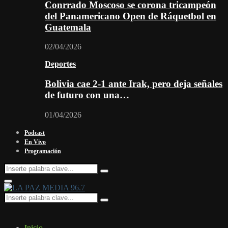
Conrrado Moscoso se corona tricampeón
del Panamericano Open de Ráquetbol en
Guatemala
02/04/2026
Deportes
Bolivia cae 2-1 ante Irak, pero deja señales
de futuro con una…
01/04/2026
Podcast
En Vivo
Programación
Search
Search
for:
Facebook
Twitter
Instagram
Youtube
Email
Twitch
Whatsapp
Primary
Menu
Search
Search
for:
Inicio