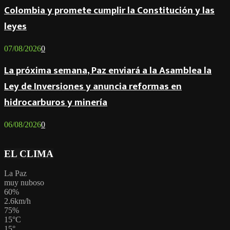
Colombia y promete cumplir la Constitución y las
leyes
07/08/2026
0
La próxima semana, Paz enviará a la Asamblea la
Ley de Inversiones y anuncia reformas en
hidrocarburos y minería
06/08/2026
0
EL CLIMA
La Paz
muy nuboso
60%
2.6km/h
75%
15
°
C
15
°