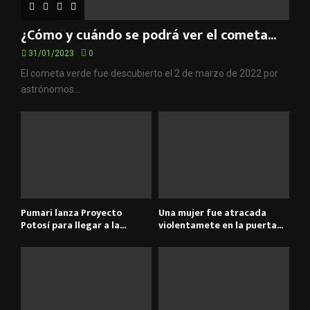
¿Cómo y cuándo se podrá ver el cometa...
31/01/2023
0
El cometa verde fue descubierto el 2 de marzo de 2022 por
astrónomos...
Pumari lanza Proyecto
Una mujer fue atracada
Potosí para llegar a la...
violentamete en la puerta...