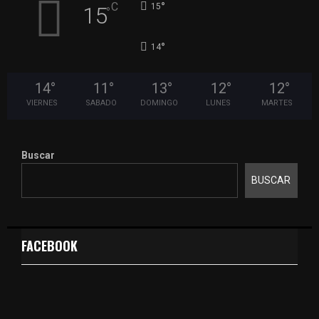
°
C
15
15
°
°
14
14
°
11
°
13
°
12
°
12
°
VIERNES
SABADO
DOMINGO
LUNES
MARTES
Buscar
BUSCAR
FACEBOOK