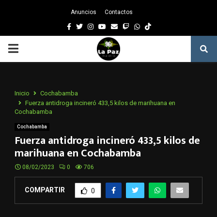
Anuncios
Contactos
Facebook
Twitter
Instagram
Youtube
Email
Twitch
Whatsapp
PRIMARY
MENU
Inicio
Cochabamba
Fuerza antidroga incineró 433,5 kilos de marihuana en
Cochabamba
Cochabamba
Fuerza antidroga incineró 433,5 kilos de
marihuana en Cochabamba
08/02/2023
0
706
COMPARTIR
0