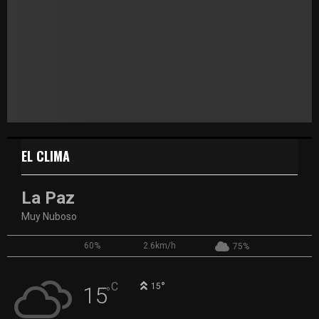
EL CLIMA
La Paz
Muy Nuboso
60%
2.6km/h
75%
°
C
15
15
°