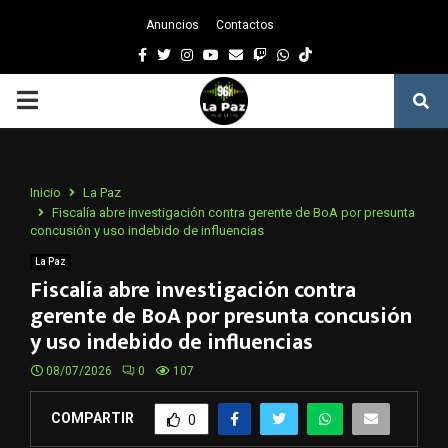
Anuncios
Contactos
Facebook
Twitter
Instagram
Youtube
Email
Twitch
Whatsapp
PRIMARY
MENU
Inicio
La Paz
Fiscalía abre investigación contra gerente de BoA por presunta
concusión y uso indebido de influencias
La Paz
Fiscalía abre investigación contra
gerente de BoA por presunta concusión
y uso indebido de influencias
08/07/2026
0
107
COMPARTIR
0